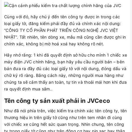
Cùng với đó, hãy chú ý đến tên công ty được in trong các
loại giấy tờ, đăng kiểm phải đầy đủ và chính xác nội dung:
“CÔNG TY CỔ PHẦN PHÁT TRIỂN CÔNG NGHỆ JVC VIỆT
NHẬT”. Tất nhiên, tên dòng xe, mẫu mã cũng cần được ghi in
chính xác, không bị mờ hoá xoá hay không rõ nét.
Hãy nhớ rằng: 1 khi đã quyết định sở hữu cho mình 1 chiếc xe
máy điện JVC chính hãng, bạn hãy yêu cầu người bán – bên
bán đưa ra đầy đủ các loại giấy tờ với nội dung, đóng dấu và
chữ ký rõ ràng. Bằng cách này, những người mua hàng như
chúng ta sẽ cảm thấy an toàn, tự tin và thoải mái hơn khi đưa
ra quyết định mua sắm..
Tên công ty sản xuất phải in JVCeco
Như đã nói phía trên, việc kiểm tra chính xác tên công ty, tên
thương hiệu in trên giấy tờ cũng như trên tem nhãn đi cùng
với chiếc xe cũng hết sức quan trọng. Nhìn chung, tên công
ty trong giấy tờ cũng như trên động cơ hay pin sạc hay thân