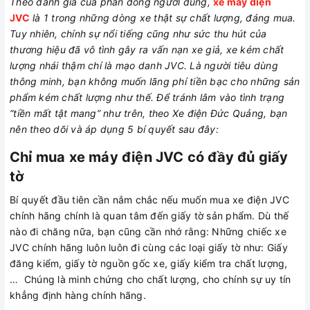
Theo đánh giá của phần đông người dùng,
xe máy điện
JVC
là 1 trong những dòng xe thật sự chất lượng, đáng mua.
Tuy nhiên, chính sự nổi tiếng cũng như sức thu hút của
thương hiệu đã vô tình gây ra vấn nạn xe giả, xe kém chất
lượng nhái thậm chí là mạo danh JVC. Là người tiêu dùng
thông minh, bạn không muốn lãng phí tiền bạc cho những sản
phẩm kém chất lượng như thế. Để tránh lâm vào tình trạng
“tiền mất tật mang” như trên, theo Xe điện Đức Quảng, bạn
nên theo dõi và áp dụng 5 bí quyết sau đây:
Chỉ mua xe máy điện JVC có đầy đủ giấy
tờ
Bí quyết đầu tiên cần nắm chắc nếu muốn mua xe điện JVC
chính hãng chính là quan tâm đến giấy tờ sản phẩm. Dù thế
nào đi chăng nữa, bạn cũng cần nhớ rằng: Những chiếc xe
JVC chính hãng luôn luôn đi cùng các loại giấy tờ như: Giấy
đăng kiểm, giấy tờ nguồn gốc xe, giấy kiểm tra chất lượng,
… Chúng là minh chứng cho chất lượng, cho chính sự uy tín
khẳng định hàng chính hãng.