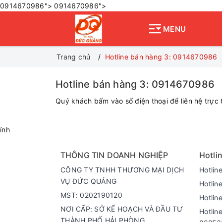
0914670986">
0914670986">
MENU
Trang chủ
Hotline bán hàng 3: 0914670986
Hotline bán hàng 3: 0914670986
Quý khách bấm vào số điện thoại để liên hệ trự
ính
THÔNG TIN DOANH NGHIỆP
Hotlin
CÔNG TY TNHH THƯƠNG MẠI DỊCH
Hotlin
VỤ ĐỨC QUẢNG
Hotlin
MST: 0202190120
Hotlin
NƠI CẤP: SỞ KẾ HOẠCH VÀ ĐẦU TƯ
Hotlin
THÀNH PHỐ HẢI PHÒNG