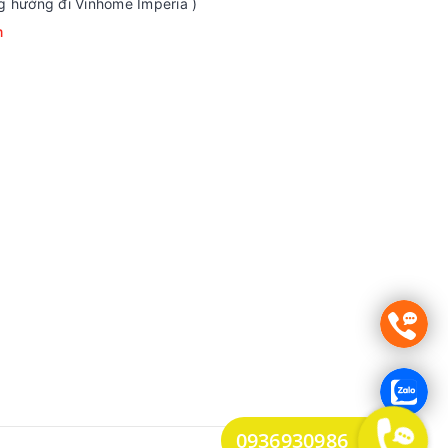
g hướng đi Vinhome Imperia )
m
0936930986