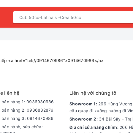
c tiếp <a href="tel://0914670986">0914670986</a>
e liên hệ
Liên hệ với chúng tôi
e bán hàng 1: 0936930986
Showroom 1:
266 Hùng Vương -
e bán hàng 2: 0936832879
cầu quay đi xuống hướng đi Vi
e bán hàng 3: 0914670986
Showroom 2:
34 Bãi Sậy - Trạ
e bảo hành, sửa chữa:
Địa chỉ cửa hàng chính:
266 Hù