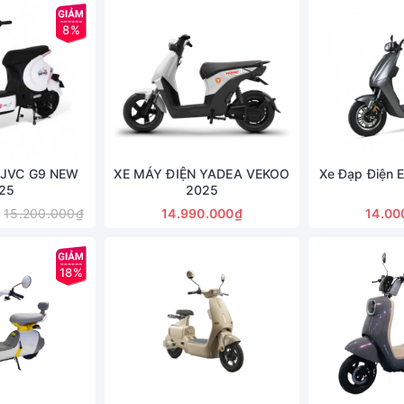
8%
 JVC G9 NEW
XE MÁY ĐIỆN YADEA VEKOO
Xe Đạp Điện 
25
2025
15.200.000₫
14.990.000₫
14.00
18%