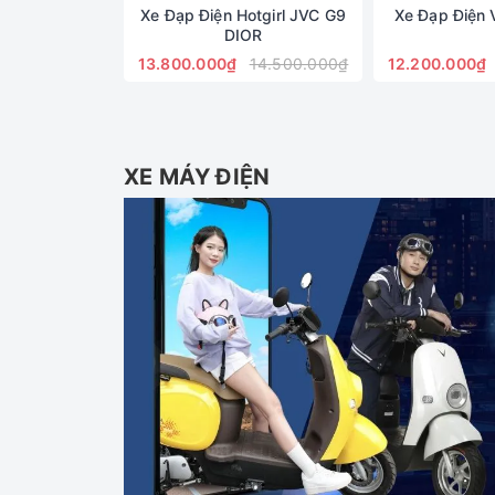
Xe Đạp Điện Hotgirl JVC G9
Xe Đạp Điện 
DIOR
13.800.000₫
14.500.000₫
12.200.000₫
XE MÁY ĐIỆN