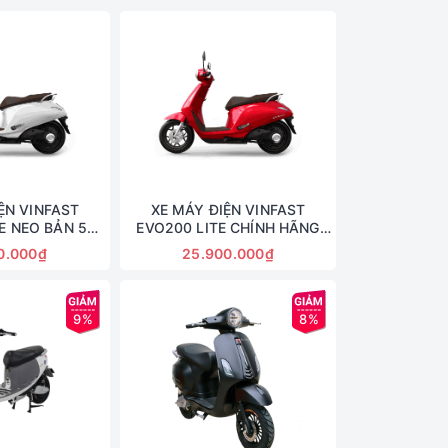
ỆN VINFAST
XE MÁY ĐIỆN VINFAST
E NEO BẢN 5
EVO200 LITE CHÍNH HÃNG
 20AH
KÈM PIN
0.000₫
25.900.000₫
9%
8%