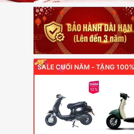
SALE CUỐI NĂM - TẶNG 100%
12%