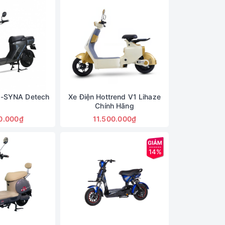
E-SYNA Detech
Xe Điện Hottrend V1 Lihaze
Chính Hãng
0.000₫
11.500.000₫
14%