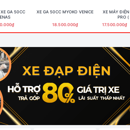
 XE GA 50CC
XE GA 50CC MYOKO VENICE
XE MÁY ĐIỆN
ENAS
PRO (
0.000₫
18.500.000₫
17.500.000₫