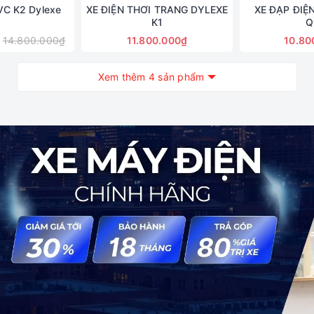
VC K2 Dylexe
XE ĐIỆN THƠI TRANG DYLEXE
XE ĐẠP ĐIỆ
K1
Q
14.800.000₫
11.800.000₫
10.80
Xem thêm 4 sản phẩm