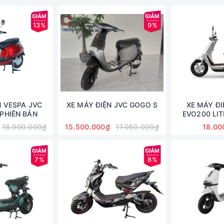
13%
9%
N VESPA JVC
XE MÁY ĐIỆN JVC GOGO S
XE MÁY ĐI
PHIÊN BẢN
EVO200 LIT
BÌNH
18.900.000₫
15.500.000₫
17.050.000₫
18.00
7%
8%