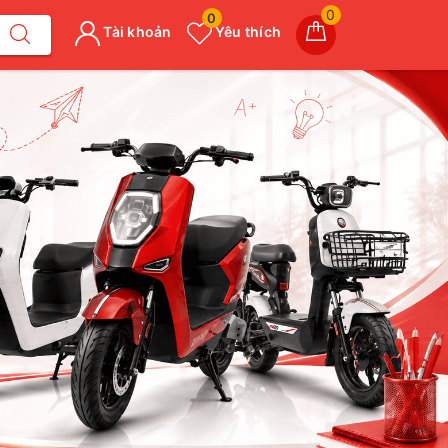
0
0
Tài khoản
Yêu thích