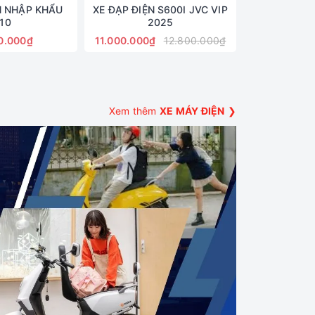
N NHẬP KHẨU
XE ĐẠP ĐIỆN S600I JVC VIP
10
2025
0.000₫
11.000.000₫
12.800.000₫
Xem thêm
XE MÁY ĐIỆN
❯