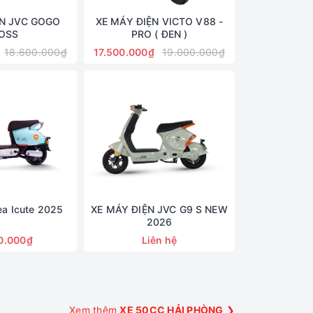
ỆN JVC GOGO
XE MÁY ĐIỆN VICTO V88 -
OSS
PRO ( ĐEN )
18.600.000₫
17.500.000₫
19.000.000₫
ea Icute 2025
XE MÁY ĐIỆN JVC G9 S NEW
2026
0.000₫
Liên hệ
Xem thêm
XE 50CC HẢI PHÒNG
❯