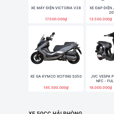
XE MÁY ĐIỆN VICTORIA V38
XE ĐẠP ĐIỆN 
20
17.500.000₫
13.500.000₫
XE GA KYMCO XCITING S350
JVC VESPA 
NFC - FU
145.500.000₫
18.000.000₫
XE 50CC HẢI PHÒNG