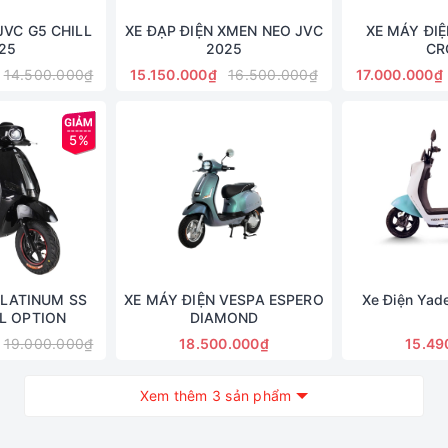
JVC G5 CHILL
XE ĐẠP ĐIỆN XMEN NEO JVC
XE MÁY ĐI
25
2025
CR
14.500.000₫
15.150.000₫
16.500.000₫
17.000.000₫
5%
PLATINUM SS
XE MÁY ĐIỆN VESPA ESPERO
Xe Điện Yad
LL OPTION
DIAMOND
19.000.000₫
18.500.000₫
15.49
Xem thêm 3 sản phẩm