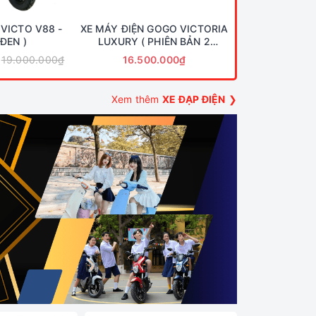
 VICTO V88 -
XE MÁY ĐIỆN GOGO VICTORIA
 ĐEN )
LUXURY ( PHIÊN BẢN 2
PHANH ĐĨA CAO CẤP ) 2025
19.000.000₫
16.500.000₫
Xem thêm
XE ĐẠP ĐIỆN
❯