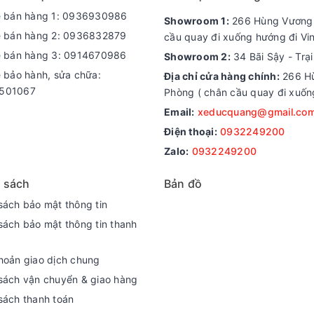
e bán hàng 1: 0936930986
Showroom 1:
266 Hùng Vương -
e bán hàng 2: 0936832879
cầu quay đi xuống hướng đi Vi
e bán hàng 3: 0914670986
Showroom 2:
34 Bãi Sậy - Trạ
e bảo hành, sửa chữa:
Địa chỉ cửa hàng chính:
266 Hù
501067
Phòng ( chân cầu quay đi xuốn
Email:
xeducquang@gmail.co
Điện thoại:
0932249200
Zalo:
0932249200
 sách
Bản đồ
sách bảo mật thông tin
sách bảo mật thông tin thanh
0
hoản giao dịch chung
sách vận chuyển & giao hàng
00w- không chổi than
sách thanh toán