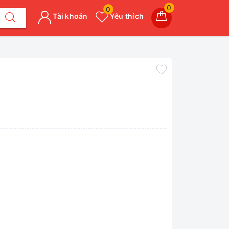
0
0
Tài khoản
Yêu thích