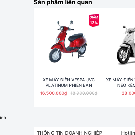
Sản phẩm liên quan
13%
XE MÁY ĐIỆN VESPA JVC
XE MÁY ĐIỆN 
PLATINUM PHIÊN BẢN
NEO KÈM
16.500.000₫
18.900.000₫
28.00
ính
THÔNG TIN DOANH NGHIỆP
Hotlin