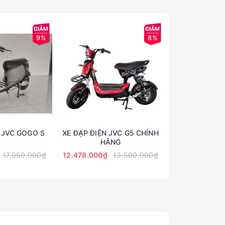
9%
8%
 JVC GOGO S
XE ĐẠP ĐIỆN JVC G5 CHÍNH
XE ĐẠP ĐIỆN 
HÃNG
17.050.000₫
12.478.000₫
13.500.000₫
13.500.000₫