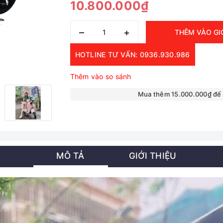
10.800.000₫
–
+
THÊM VÀO GI
HOTLINE TƯ VẤN: 0936.930.986
Thêm vào so sánh
Mua thêm 15.000.000₫ để
MÔ TẢ
GIỚI THIỆU