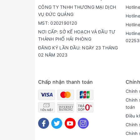
CÔNG TY TNHH THƯƠNG MẠI DỊCH
Hotlin
VỤ ĐỨC QUẢNG
Hotlin
MST: 0202190120
Hotlin
NƠI CẤP: SỞ KẾ HOẠCH VÀ ĐẦU TƯ
Hotlin
THÀNH PHỐ HẢI PHÒNG
02253
ĐĂNG KÝ LẦN ĐẦU: NGÀY 23 THÁNG
02 NĂM 2023
Chấp nhận thanh toán
Chính
Chính 
Chính 
toán
THÔNG SỐ KỸ THUẬT CỦA XE ĐIỆN MIMA Q1
Điều k
Chính 
– Cỡ lốp: 14 inch – lốp không xăm – Động cơ: 6
Chính 