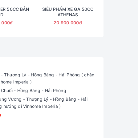
TER 50CC BẢN
SIÊU PHẨM XE GA 50CC
XE GA 50CC VE
ED
ATHENAS
0.000₫
20.900.000₫
17.500
tru và êm ái khi đi qua các gờ giảm tốc.
 Thượng Lý - Hồng Bàng - Hải Phòng ( chân
nhome Imperia )
i Chuối - Hồng Bàng - Hải Phòng
ng Vương - Thượng Lý - Hồng Bàng - Hải
g hướng đi Vinhome Imperia )
m