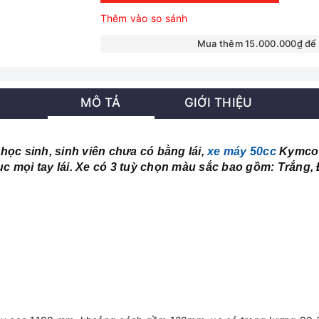
Thêm vào so sánh
Mua thêm 15.000.000₫ để
MÔ TẢ
GIỚI THIỆU
ọc sinh, sinh viên chưa có bằng lái,
xe máy 50cc
Kymco V
ục mọi tay lái. Xe có 3 tuỳ chọn màu sắc bao gồm: Trắng,