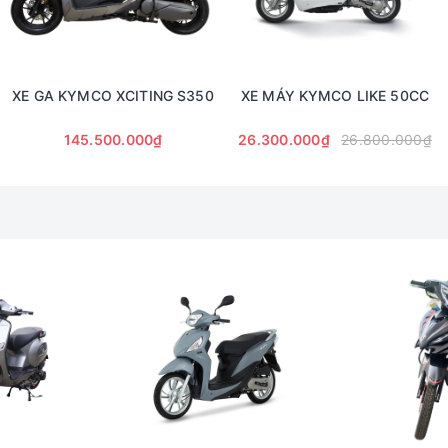
XE GA KYMCO XCITING S350
XE MÁY KYMCO LIKE 50CC
145.500.000₫
26.300.000₫
26.800.000₫