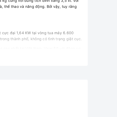
 cùng với dung tích bình xăng 3,5 lít. Với
à, thể thao và năng động. Bởi vậy, tuy rằng
t cực đại 1,64 KW tại vòng tua máy 6.600
rong thành phố, không có tình trạng giật cục.
cao nhất tại Việt Nam. Visar 50 với động cơ
ượng.
chiếu sáng cho khả năng vận hành tốt trên