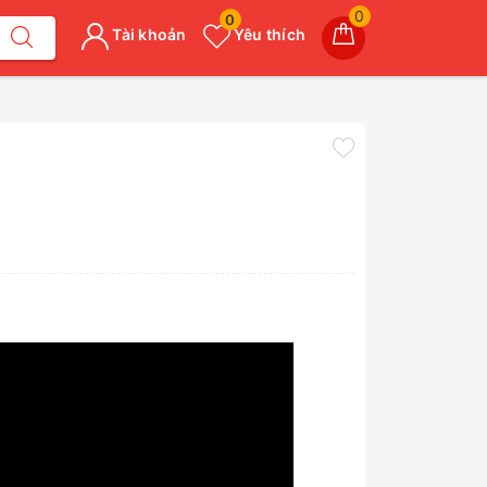
0
0
Tài khoản
Yêu thích