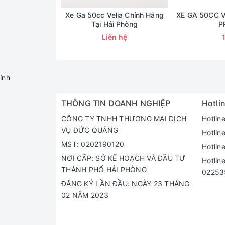
Xe Ga 50cc Velia Chính Hãng
XE GA 50CC 
Tại Hải Phòng
P
Liên hệ
Chiếc xe máy 50cc này được trang bị phuộc trướ
ính
THÔNG TIN DOANH NGHIỆP
Hotlin
CÔNG TY TNHH THƯƠNG MẠI DỊCH
Hotlin
VỤ ĐỨC QUẢNG
Hotlin
MST: 0202190120
Hotlin
NƠI CẤP: SỞ KẾ HOẠCH VÀ ĐẦU TƯ
Hotlin
THÀNH PHỐ HẢI PHÒNG
02253
ĐĂNG KÝ LẦN ĐẦU: NGÀY 23 THÁNG
02 NĂM 2023