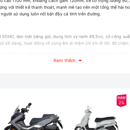
 cao 1100 mm, khoảng cách gầm 120mm, xe có trọng lượng 90,3 kg
ợng với thiết kế thanh thoát, mạnh mẽ tạo nên một tổng thể hài ho
người sử dụng luôn nổi bật đầy cá tính trên đường.
hì SOHC, làm mát bằng gió, dung tích xy-lanh 49,5cc, có công suấ
số dễ dàng, hoạt động vô cùng êm ái thậm chí khi đi tốc độ chậm t
mco Đài Loan dần khẳng định với doanh số bán hàng dòng xe 50cc 
Xem thêm
n liệu, tiếng động cơ đầm chắc, đều và tròn máy thật sự gây ấn t
ha sử dụng bóng to nên cho độ sáng khá rộng và xa, đảm bảo độ 
2%