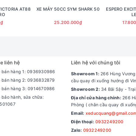
VICTORIA AT88
XE MÁY 50CC SYM SHARK 50
ESPERO EXCI
RO
L
1₫
25.200.000₫
17.80
c dạng ống lồng kết hợp cùng phuộc đôi phía sau hoạt động trơn 
e liên hệ
Liên hệ với chúng tôi
e bán hàng 1: 0936930986
Showroom 1:
266 Hùng Vương -
e bán hàng 2: 0936832879
cầu quay đi xuống hướng đi Vi
e bán hàng 3: 0914670986
Showroom 2:
34 Bãi Sậy - Trạ
e bảo hành, sửa chữa:
Địa chỉ cửa hàng chính:
266 Hù
501067
Phòng ( chân cầu quay đi xuốn
Email:
xeducquang@gmail.co
Điện thoại:
0932249200
Zalo:
0932249200