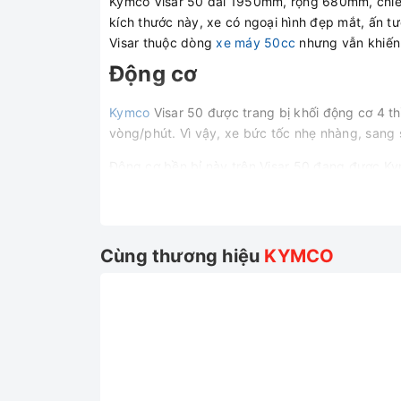
Kymco Visar 50 dài 1950mm, rộng 680mm, chiều
kích thước này, xe có ngoại hình đẹp mắt, ấn tư
Visar thuộc dòng
xe máy 50cc
nhưng vẫn khiến 
Động cơ
Kymco
Visar 50 được trang bị khối động cơ 4 t
vòng/phút. Vì vậy, xe bức tốc nhẹ nhàng, sang 
Động cơ bền bỉ này trên Visar 50 đang được Ky
49.5cc nên đây là mẫu xe cực kỳ tiết kiệm nhiê
Trang bị
Kymco Visar 50 có hệ thống đèn Halogen, đèn p
Cùng thương hiệu
KYMCO
những cung đường tối.