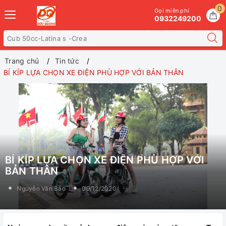
0
Gọi miễn phí
0932249200
Trang chủ
Tin tức
BÍ KÍP LỰA CHỌN XE ĐIỆN PHÙ HỢP VỚI BẢN THÂN
BÍ KÍP LỰA CHỌN XE ĐIỆN PHÙ HỢP VỚI
BẢN THÂN
Nguyễn Văn Bảo
09/12/2020