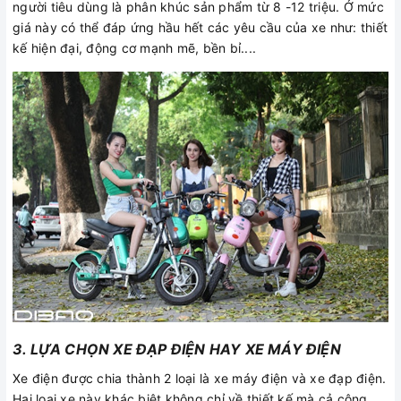
người tiêu dùng là phân khúc sản phẩm từ 8 -12 triệu. Ở mức
giá này có thể đáp ứng hầu hết các yêu cầu của xe như: thiết
kế hiện đại, động cơ mạnh mẽ, bền bỉ....
3. LỰA CHỌN XE ĐẠP ĐIỆN HAY XE MÁY ĐIỆN
Xe điện được chia thành 2 loại là xe máy điện và xe đạp điện.
Hai loại xe này khác biệt không chỉ về thiết kế mà cả công