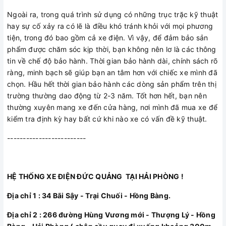
Ngoài ra, trong quá trình sử dụng có những trục trặc kỹ thuật
hay sự cố xảy ra có lẽ là điều khó tránh khỏi với mọi phương
tiện, trong đó bao gồm cả xe điện. Vì vậy, để đảm bảo sản
phẩm được chăm sóc kịp thời, bạn không nên lơ là các thông
tin về chế độ bảo hành. Thời gian bảo hành dài, chính sách rõ
ràng, minh bạch sẽ giúp bạn an tâm hơn với chiếc xe mình đã
chọn. Hầu hết thời gian bảo hành các dòng sản phẩm trên thị
trường thường dao động từ 2-3 năm. Tốt hơn hết, bạn nên
thường xuyên mang xe đến cửa hàng, nơi mình đã mua xe để
kiểm tra định kỳ hay bất cứ khi nào xe có vấn đề kỹ thuật.
-------------------------
HỆ THỐNG XE ĐIỆN ĐỨC QUẢNG TẠI HẢI PHÒNG !
Địa chỉ 1 : 34 Bãi Sậy - Trại Chuối - Hồng Bàng.
Địa chỉ 2 : 266 đường Hùng Vương mới - Thượng Lý - Hồng