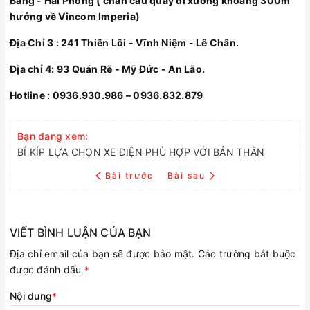
Bàng - Hải Phòng ( chân cầu quay đi xuống khoảng 300m
hướng về Vincom Imperia)
Địa Chỉ 3 : 241 Thiên Lôi - Vĩnh Niệm - Lê Chân.
Địa chỉ 4: 93 Quán Rẽ - Mỹ Đức - An Lão.
Hotline : 0936.930.986 – 0936.832.879
Bạn đang xem:
BÍ KÍP LỰA CHỌN XE ĐIỆN PHÙ HỢP VỚI BẢN THÂN
Bài trước
Bài sau
VIẾT BÌNH LUẬN CỦA BẠN
Địa chỉ email của bạn sẽ được bảo mật. Các trường bắt buộc
được đánh dấu
*
Nội dung
*