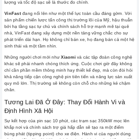
lượng và tốc độ sạc sẽ là thước đo chính.
VinFast
đang nổi lên như một thế lực toàn cầu đáng gờm. Với
sản phẩm chiến lược tấn công thị trường lõi của Mỹ, hậu thuẫn
bởi hạ tầng sạc tự chủ và chính sách hỗ trợ mạnh mẽ tại quê
nhà, VinFast đang xây dựng một nền tảng vững chắc cho sự
phát triển dài hạn. Họ không chỉ bán xe, họ đang bán cả một hệ
sinh thái và một tầm nhìn.
Những người chơi mới như
Xiaomi
và các tập đoàn công nghệ
khác sẽ phải nhanh chóng thích ứng. Cuộc chơi giờ đây không
chỉ cần phần mềm thông minh hay thiết kế đẹp, mà còn đòi hỏi
khả năng tiếp cận công nghệ pin tiên tiến và năng lực sản xuất
quy mô lớn. Thị trường sẽ không còn chỗ cho những kẻ chậm
chân.
Tương Lai Đã Ở Đây: Thay Đổi Hành Vi và
Định Hình Xã Hội
Sự kết hợp của pin sạc 10 phút, các trạm sạc 350kW mọc lên
khắp nơi và chính sách trợ giá hấp dẫn sẽ tạo ra một điểm
bùng phát (tipping point) cho xe điện. Hành vi của người dùng