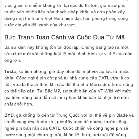
việc giảm ô nhiễm không khí tại các đô thị lớn, giảm sự phụ
thuộc vào nhiên liệu hóa thạch nhập khẩu và góp phần xây
dựng một hình ảnh Việt Nam hiện đại, tiên phong trong công
cuộc chuyển đổi xanh của khu vực.
Bức Tranh Toàn Cảnh và Cuộc Đua Tứ Mã
Ba sự kiện này không tồn tại độc lập. Chúng đang tạo ra một
sân chơi mới với những luật lệ mới, định hình lại vị thế của các
ông lớn.
Tesla
, kẻ tiên phong, giờ đây phải đối mặt với áp lực từ nhiều
phía. Công nghệ pin đột phá từ nhà cung cấp CATL vừa là cơ
hội, vừa là thách thức khi các đối thủ như Mercedes-Benz cũng
có thể tiếp cận. Tại Bắc Mỹ, sự xuất hiện của VF Wild với mức
giá tiềm năng hấp dẫn sẽ làm phân khúc bán tải điện trở nên
chật chội hơn.
BYD
, gã khổng lồ đến từ Trung Quốc với lợi thế về pin Blade và
chuỗi cung ứng khép kín, giờ đây phải dè chừng trước công
nghệ pin bán rắn của CATL. Cuộc chiến về công nghệ pin sẽ
bước sang một chương mới, khốc liệt hơn, nơi mật độ năng