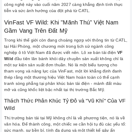
công nghệ này vào cuối năm 2027 càng khẳng định tính thực
tiễn và sức ảnh hưởng của đột phá từ CATL.
VinFast VF Wild: Khi "Mãnh Thú" Việt Nam
Gầm Vang Trên Đất Mỹ
Trong khi thế giới còn đang choáng ngợp với thông tin từ CATL,
tại Hải Phòng, một chương mới trong lịch sử ngành công
nghiệp ô tô Việt Nam đã được viết nên. Lô xe bán tải điện
VF
Wild
đầu tiên lăn bánh khỏi dây chuyền sản xuất không chỉ là
một sự kiện sản xuất đơn thuần. Nó là một biểu tượng cho
tham vọng và năng lực của VinFast, một lời khẳng định đanh
thép rằng một thương hiệu Việt Nam hoàn toàn có thể cạnh
tranh sòng phẳng tại phân khúc bán tải điện - mảnh đất màu
mỡ và cũng khốc liệt bậc nhất tại thị trường Bắc Mỹ.
Thách Thức Phân Khúc Tỷ Đô và "Vũ Khí" Của VF
Wild
Thị trường bán tải tại Mỹ không chỉ là về phương tiện, nó là về
văn hóa. Để thành công, một chiếc xe cần hội tụ đủ các yếu tố:
sức mạnh, sự bền bỉ, tính đa dụng và một thiết kế gây ấn