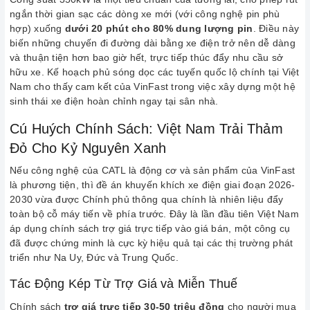
ngắn thời gian sạc các dòng xe mới (với công nghệ pin phù
hợp) xuống
dưới 20 phút cho 80% dung lượng pin
. Điều này
biến những chuyến đi đường dài bằng xe điện trở nên dễ dàng
và thuận tiện hơn bao giờ hết, trực tiếp thúc đẩy nhu cầu sở
hữu xe. Kế hoạch phủ sóng dọc các tuyến quốc lộ chính tại Việt
Nam cho thấy cam kết của VinFast trong việc xây dựng một hệ
sinh thái xe điện hoàn chỉnh ngay tại sân nhà.
Cú Huých Chính Sách: Việt Nam Trải Thảm
Đỏ Cho Kỷ Nguyên Xanh
Nếu công nghệ của CATL là động cơ và sản phẩm của VinFast
là phương tiện, thì đề án khuyến khích xe điện giai đoạn 2026-
2030 vừa được Chính phủ thông qua chính là nhiên liệu đẩy
toàn bộ cỗ máy tiến về phía trước. Đây là lần đầu tiên Việt Nam
áp dụng chính sách trợ giá trực tiếp vào giá bán, một công cụ
đã được chứng minh là cực kỳ hiệu quả tại các thị trường phát
triển như Na Uy, Đức và Trung Quốc.
Tác Động Kép Từ Trợ Giá và Miễn Thuế
Chính sách
trợ giá trực tiếp 30-50 triệu đồng
cho người mua