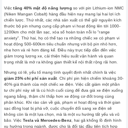
Việc
tăng 40% mật độ năng lượng
so với pin Lithium-ion NMC
(Niken Mangan Cobalt) hàng đầu hiện nay mang lại hai lợi ích
chiến lược. Thứ nhất, các nhà sản xuất có thể giữ nguyên kích
thước bộ pin nhưng cung cấp phạm vi hoạt động lên tới 1000-
1200km cho một lần sạc, xóa sổ hoàn toàn nỗi lo "range
anxiety". Thứ hai, họ có thể tạo ra những chiếc xe có phạm vi
hoạt động 500-600km tiêu chuẩn nhưng với bộ pin nhỏ hơn,
nhẹ hơn và rẻ hơn đáng kể. Điều này trực tiếp dẫn đến việc
giảm trọng lượng xe, cải thiện hiệu suất vận hành và quan
trọng nhất là mở ra không gian thiết kế nội thất rộng rãi hơn.
Nhưng có lẽ, yếu tố mang tính quyết định nhất chính là việc
giảm 25% chi phí sản xuất
. Chi phí pin hiện chiếm khoảng 30-
40% giá thành của một chiếc xe điện. Việc cắt giảm một phần
tư chi phí này sẽ là cú hích cuối cùng để đưa giá xe điện xuống
ngang bằng, thậm chí thấp hơn xe động cơ đốt trong cùng
phân khúc. Khi rào cản về giá, phạm vi hoạt động và thời gian
sạc đồng loạt bị phá vỡ, cuộc chuyển đổi sang xe điện sẽ
không còn là một lựa chọn, mà là một xu hướng tất yếu và vũ
bão. Việc
Tesla và Mercedes-Benz
, hai gã khổng lồ định hình
xu hướng trong ngành, được cho là đối tác đầu tiên tích hợp