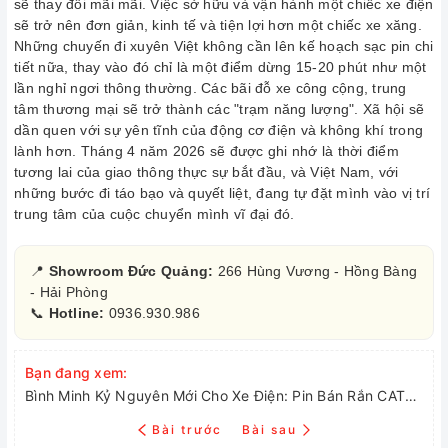
sẽ thay đổi mãi mãi. Việc sở hữu và vận hành một chiếc xe điện
sẽ trở nên đơn giản, kinh tế và tiện lợi hơn một chiếc xe xăng.
Những chuyến đi xuyên Việt không cần lên kế hoạch sạc pin chi
tiết nữa, thay vào đó chỉ là một điểm dừng 15-20 phút như một
lần nghỉ ngơi thông thường. Các bãi đỗ xe công cộng, trung
tâm thương mại sẽ trở thành các "trạm năng lượng". Xã hội sẽ
dần quen với sự yên tĩnh của động cơ điện và không khí trong
lành hơn. Tháng 4 năm 2026 sẽ được ghi nhớ là thời điểm
tương lai của giao thông thực sự bắt đầu, và Việt Nam, với
những bước đi táo bạo và quyết liệt, đang tự đặt mình vào vị trí
trung tâm của cuộc chuyển mình vĩ đại đó.
📍
Showroom Đức Quảng:
266 Hùng Vương - Hồng Bàng
- Hải Phòng
📞
Hotline:
0936.930.986
Bạn đang xem:
Bình Minh Kỷ Nguyên Mới Cho Xe Điện: Pin Bán Rắn CATL, Cuộc Đổ Bộ Của VinFast VF Wild và Cú Hích Chính Sách Tỷ Đô Định Hình Tương Lai
Bài trước
Bài sau