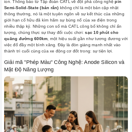
ion. Thông báo từ Tập đoàn CATL về đột phá công nghệ
pin
Semi-Solid-State (bán rắn)
không chỉ là một bản cập nhật
thông thường, nó là một tuyên ngôn về sự kết thúc của những
giới hạn cố hữu đã kìm hãm sự bùng nổ của xe điện trong
nhiều thập kỷ. Những con số mà CATL công bố không chỉ ấn
tượng, chúng thực sự thay đổi cuộc chơi:
sạc 10 phút cho
quãng đường 600km
, một hiệu suất gần như tương đương với
việc đổ đầy một bình xăng. Đây là đòn giáng mạnh nhất vào
thành trì cuối cùng của xe động cơ đốt trong: sự tiện lợi.
Giải mã "Phép Màu" Công Nghệ: Anode Silicon và
Mật Độ Năng Lượng