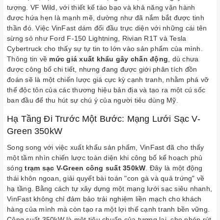
tượng. VF Wild, với thiết kế táo bạo và khả năng vận hành
được hứa hẹn là mạnh mẽ, dường như đã nắm bắt được tinh
thần đó. Việc VinFast dám đối đầu trực diện với những cái tên
sừng sỏ như Ford F-150 Lightning, Rivian R1T và Tesla
Cybertruck cho thấy sự tự tin to lớn vào sản phẩm của mình.
Thông tin về
mức giá xuất khẩu gây chấn động
, dù chưa
được công bố chi tiết, nhưng đang được giới phân tích đồn
đoán sẽ là một chiến lược giá cực kỳ cạnh tranh, nhằm phá vỡ
thế độc tôn của các thương hiệu bản địa và tạo ra một cú sốc
ban đầu để thu hút sự chú ý của người tiêu dùng Mỹ.
Hạ Tầng Đi Trước Một Bước: Mạng Lưới Sạc V-
Green 350kW
Song song với việc xuất khẩu sản phẩm, VinFast đã cho thấy
một tầm nhìn chiến lược toàn diện khi công bố kế hoạch phủ
sóng
trạm sạc V-Green công suất 350kW
. Đây là một động
thái khôn ngoan, giải quyết bài toán "con gà và quả trứng" về
hạ tầng. Bằng cách tự xây dựng một mạng lưới sạc siêu nhanh,
VinFast không chỉ đảm bảo trải nghiệm liền mạch cho khách
hàng của mình mà còn tạo ra một lợi thế cạnh tranh bền vững.
Công suất 350kW là một tiêu chuẩn của tương lai, cho phép rút