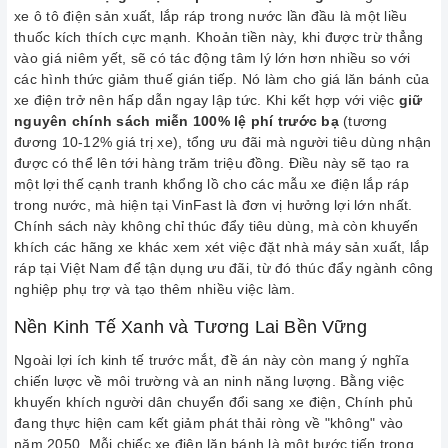
xe ô tô điện sản xuất, lắp ráp trong nước lần đầu là một liều
thuốc kích thích cực mạnh. Khoản tiền này, khi được trừ thẳng
vào giá niêm yết, sẽ có tác động tâm lý lớn hơn nhiều so với
các hình thức giảm thuế gián tiếp. Nó làm cho giá lăn bánh của
xe điện trở nên hấp dẫn ngay lập tức. Khi kết hợp với việc
giữ
nguyên chính sách miễn 100% lệ phí trước bạ
(tương
đương 10-12% giá trị xe), tổng ưu đãi mà người tiêu dùng nhận
được có thể lên tới hàng trăm triệu đồng. Điều này sẽ tạo ra
một lợi thế cạnh tranh khổng lồ cho các mẫu xe điện lắp ráp
trong nước, mà hiện tại VinFast là đơn vị hưởng lợi lớn nhất.
Chính sách này không chỉ thúc đẩy tiêu dùng, mà còn khuyến
khích các hãng xe khác xem xét việc đặt nhà máy sản xuất, lắp
ráp tại Việt Nam để tận dụng ưu đãi, từ đó thúc đẩy ngành công
nghiệp phụ trợ và tạo thêm nhiều việc làm.
Nền Kinh Tế Xanh và Tương Lai Bền Vững
Ngoài lợi ích kinh tế trước mắt, đề án này còn mang ý nghĩa
chiến lược về môi trường và an ninh năng lượng. Bằng việc
khuyến khích người dân chuyển đổi sang xe điện, Chính phủ
đang thực hiện cam kết giảm phát thải ròng về "không" vào
năm 2050. Mỗi chiếc xe điện lăn bánh là một bước tiến trong