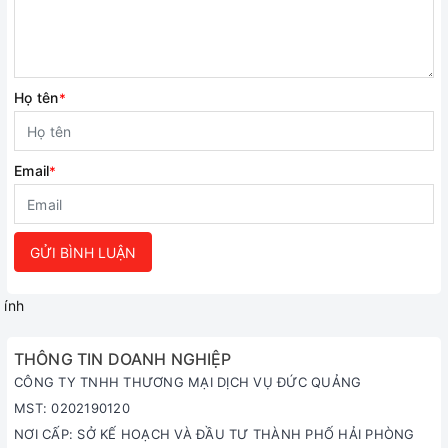
Họ tên
*
Email
*
GỬI BÌNH LUẬN
ính
THÔNG TIN DOANH NGHIỆP
CÔNG TY TNHH THƯƠNG MẠI DỊCH VỤ ĐỨC QUẢNG
MST: 0202190120
NƠI CẤP: SỞ KẾ HOẠCH VÀ ĐẦU TƯ THÀNH PHỐ HẢI PHÒNG