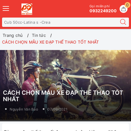
0
Gọi miễn phí
0932249200
Trang chủ
Tin tức
CÁCH CHỌN MẪU XE ĐẠP THỂ THAO TỐT NHẤT
CÁCH CHỌN MẪU XE ĐẠP THỂ THAO TỐT
NHẤT
Nguyễn Văn Bảo
07/09/2021