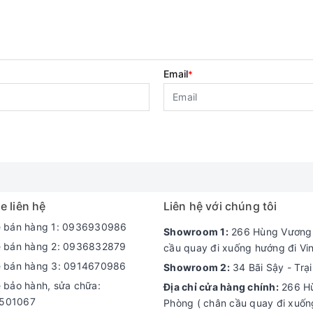
Email
*
e liên hệ
Liên hệ với chúng tôi
e bán hàng 1: 0936930986
Showroom 1:
266 Hùng Vương -
e bán hàng 2: 0936832879
cầu quay đi xuống hướng đi Vi
e bán hàng 3: 0914670986
Showroom 2:
34 Bãi Sậy - Trạ
e bảo hành, sửa chữa:
Địa chỉ cửa hàng chính:
266 Hù
501067
Phòng ( chân cầu quay đi xuốn