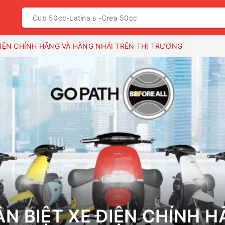
ĐIỆN CHÍNH HÃNG VÀ HÀNG NHÁI TRÊN THỊ TRƯỜNG
N BIỆT XE ĐIỆN CHÍNH H