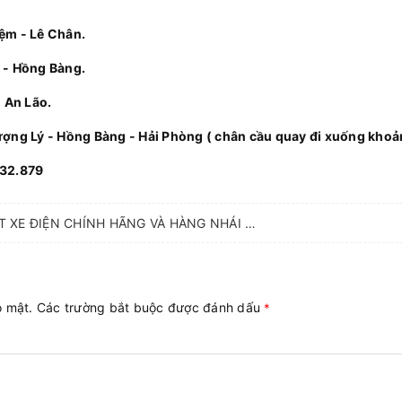
iệm - Lê Chân.
i - Hồng Bàng.
- An Lão.
ượng Lý - Hồng Bàng - Hải Phòng ( chân cầu quay đi xuống kho
832.879
CÁCH PHÂN BIỆT XE ĐIỆN CHÍNH HÃNG VÀ HÀNG NHÁI TRÊN THỊ TRƯỜNG
ảo mật. Các trường bắt buộc được đánh dấu
*