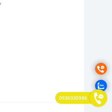
m
0936930986