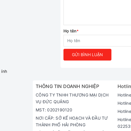
Họ tên
*
GỬI BÌNH LUẬN
ính
THÔNG TIN DOANH NGHIỆP
Hotlin
CÔNG TY TNHH THƯƠNG MẠI DỊCH
Hotlin
VỤ ĐỨC QUẢNG
Hotlin
MST: 0202190120
Hotlin
NƠI CẤP: SỞ KẾ HOẠCH VÀ ĐẦU TƯ
Hotlin
THÀNH PHỐ HẢI PHÒNG
02253