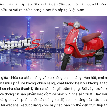
ãng thì khâu lắp ráp rất cẩu thả dẫn đến các mối hàn, ốc vít khô
nhiều so với xe chính hãng được lắp ráp tại Việt Nam
 giữa chiếc xe chính hãng và xe không chính hãng. Hơn hết, mọi n
 mà mua phải xe không chính hãng, chất lượng kém và không an to
i có nhu cầu thanh lý thì xe sẽ mất giá trầm trọng. Bởi vậy, trướ
ỹ về thông tin sản phẩm bao gồm cả xuất xứ, nhà sản xuất. Hay b
àng chuyên phân phối các dòng xe điện chính hãng của các thương
ó tại website: xeducquang.com hay các bạn có thể đến trực tiếp t