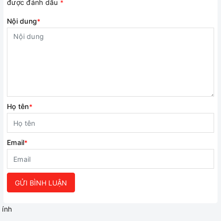
được đánh dấu
*
Nội dung
*
Họ tên
*
Email
*
GỬI BÌNH LUẬN
ính