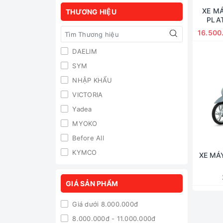
XE MÁ
THƯƠNG HIỆU
PLA
16.500
DAELIM
SYM
NHẬP KHẨU
VICTORIA
Yadea
MYOKO
Before All
KYMCO
XE MÁ
Hyosung
JVC
GIÁ SẢN PHẨM
DEALIM
Giá dưới 8.000.000đ
8.000.000đ - 11.000.000đ