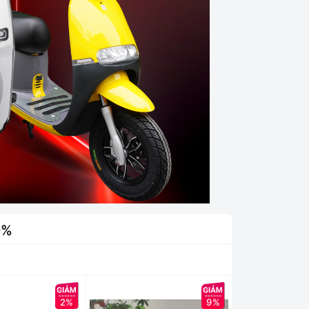
0%
2%
9%