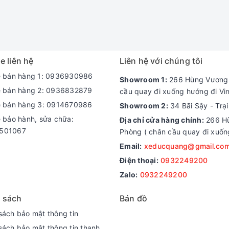
e liên hệ
Liên hệ với chúng tôi
e bán hàng 1: 0936930986
Showroom 1:
266 Hùng Vương -
e bán hàng 2: 0936832879
cầu quay đi xuống hướng đi Vi
e bán hàng 3: 0914670986
Showroom 2:
34 Bãi Sậy - Trạ
e bảo hành, sửa chữa:
Địa chỉ cửa hàng chính:
266 Hù
501067
Phòng ( chân cầu quay đi xuốn
Email:
xeducquang@gmail.co
Điện thoại:
0932249200
Zalo:
0932249200
 sách
Bản đồ
sách bảo mật thông tin
sách bảo mật thông tin thanh