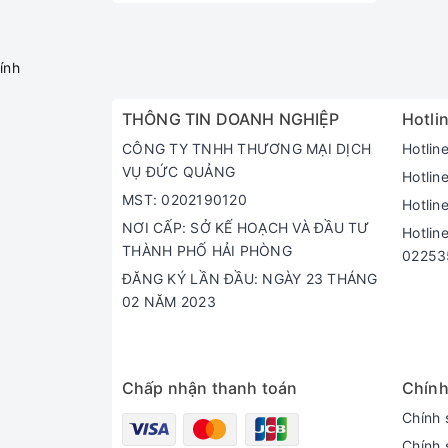
ính
THÔNG TIN DOANH NGHIỆP
Hotlin
CÔNG TY TNHH THƯƠNG MẠI DỊCH
Hotlin
VỤ ĐỨC QUẢNG
Hotlin
MST: 0202190120
Hotlin
NƠI CẤP: SỞ KẾ HOẠCH VÀ ĐẦU TƯ
Hotlin
THÀNH PHỐ HẢI PHÒNG
02253
ĐĂNG KÝ LẦN ĐẦU: NGÀY 23 THÁNG
02 NĂM 2023
Chấp nhận thanh toán
Chính
Chính 
Chính 