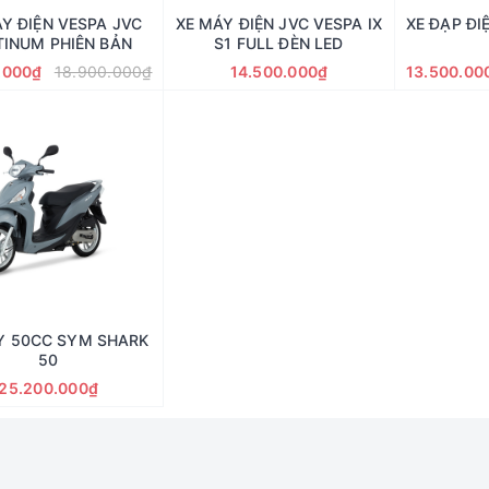
Y ĐIỆN VESPA JVC
XE MÁY ĐIỆN JVC VESPA IX
XE ĐẠP ĐI
TINUM PHIÊN BẢN
S1 FULL ĐÈN LED
.000₫
18.900.000₫
14.500.000₫
13.500.00
Y 50CC SYM SHARK
50
25.200.000₫