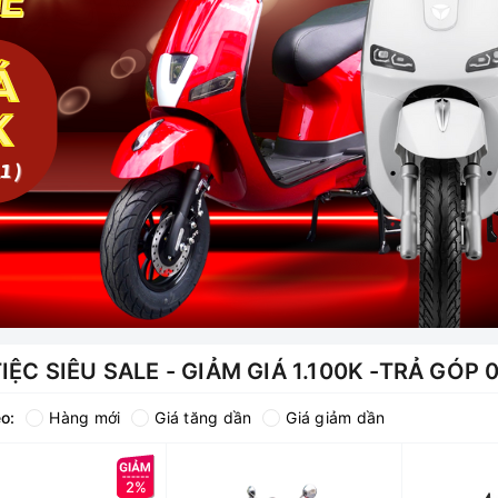
TIỆC SIÊU SALE - GIẢM GIÁ 1.100K -TRẢ GÓP 
o:
Hàng mới
Giá tăng dần
Giá giảm dần
2%