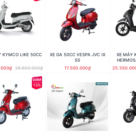
Y KYMCO LIKE 50CC
XE GA 50CC VESPA JVC IX
XE MÁY
SS
HERMOS
.000₫
26.800.000₫
17.500.000₫
25.550.00
13%