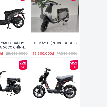
 KYMCO CANDY
XE MÁY ĐIỆN JVC GOGO S
A 50CC CHÍNH
HÃNG
0₫
26.050.000₫
15.500.000₫
17.050.000₫
5%
9%