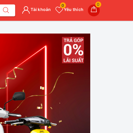
0
0
Tài khoản
Yêu thích