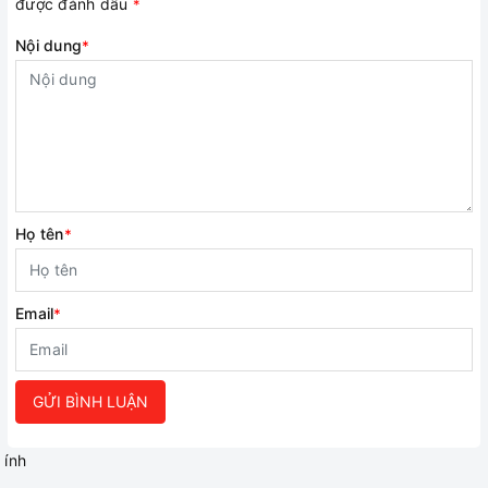
được đánh dấu
*
Nội dung
*
Họ tên
*
Email
*
GỬI BÌNH LUẬN
ính