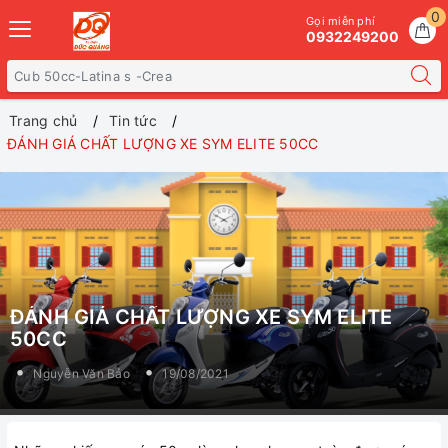
0
Gọi miễn phí
0932249200
Trang chủ
Tin tức
ĐÁNH GIÁ CHẤT LƯỢNG XE SYM ELITE 50CC
ĐÁNH GIÁ CHẤT LƯỢNG XE SYM ELITE
50CC
Nguyễn Văn Bảo
19/08/2021