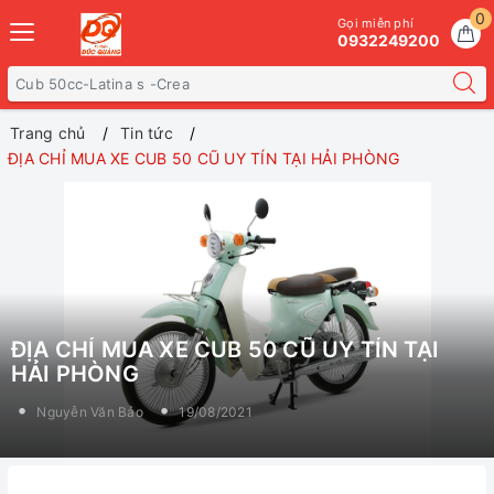
0
Gọi miễn phí
0932249200
Trang chủ
Tin tức
ĐỊA CHỈ MUA XE CUB 50 CŨ UY TÍN TẠI HẢI PHÒNG
ĐỊA CHỈ MUA XE CUB 50 CŨ UY TÍN TẠI
HẢI PHÒNG
Nguyễn Văn Bảo
19/08/2021