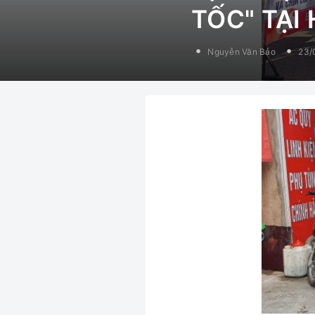
TỐC" TẠI
Nguyễn Văn Bảo
23/