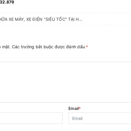
832.879
DỊCH VỤ SỬA CHỮA XE MÁY, XE ĐIỆN "SIÊU TỐC" TẠI HẢI PHÒNG
ảo mật. Các trường bắt buộc được đánh dấu
*
Email
*