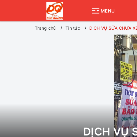
MENU
Trang chủ
Tin tức
DỊCH VỤ SỬA CHỮA XE
DỊCH VỤ 