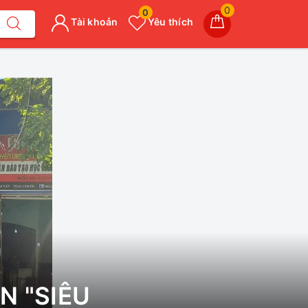
0
0
Tài khoản
Yêu thích
N "SIÊU