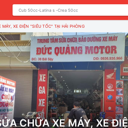
 MÁY, XE ĐIỆN "SIÊU TỐC" TẠI HẢI PHÒNG
SỬA CHỮA XE MÁY, XE ĐIỆ