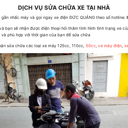
DỊCH VỤ SỬA CHỮA XE TẠI NHÀ
ỉ gần nhấc máy và gọi ngay xe điện ĐỨC QUẢNG theo số hotline:
0
và bạn sẽ nhận được điện thoại hỏi thăm tình hình tình trạng xe củ
c và phù hợp với thời gian của bạn để sửa chữa
n sửa chữa các loại xe máy 125cc, 110cc,
50cc
,
xe máy điện
,
x