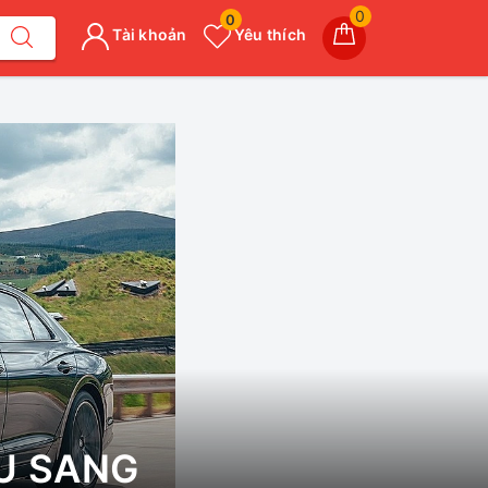
0
0
Tài khoản
Yêu thích
ÊU SANG