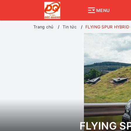
MENU
Trang chủ
Tin tức
FLYING SPUR HYBRID 
FLYING S