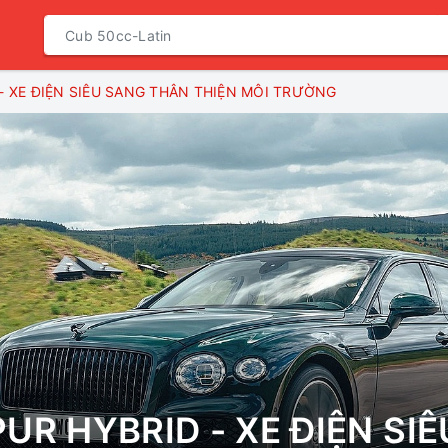
- XE ĐIỆN SIÊU SANG THÂN THIỆN MÔI TRƯỜNG
PUR HYBRID - XE ĐIỆN SI