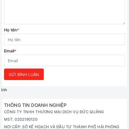
Họ tên
*
Email
*
GỬI BÌNH LUẬN
ính
THÔNG TIN DOANH NGHIỆP
CÔNG TY TNHH THƯƠNG MẠI DỊCH VỤ ĐỨC QUẢNG
MST: 0202190120
NƠI CẤP: SỞ KẾ HOẠCH VÀ ĐẦU TƯ THÀNH PHỐ HẢI PHÒNG