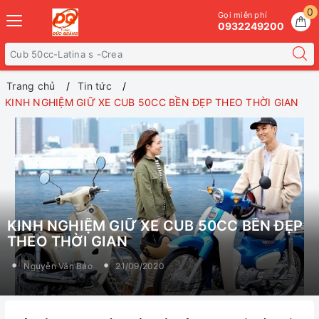
0
Gọi miễn phí
0932249200
Trang chủ
Tin tức
KINH NGHIỆM GIỮ XE CUB 50CC BỀN ĐẸP THEO THỜI GIAN
KINH NGHIỆM GIỮ XE CUB 50CC BỀN ĐẸP
THEO THỜI GIAN
Nguyễn Văn Bảo
21/09/2020