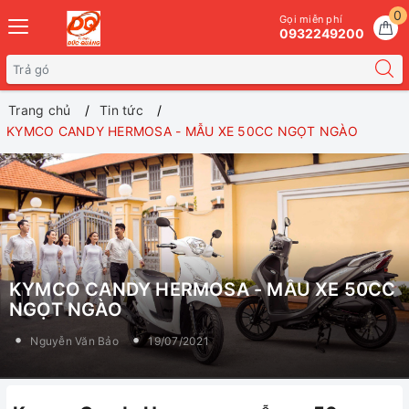
0
Gọi miễn phí
0932249200
Trang chủ
Tin tức
KYMCO CANDY HERMOSA - MẪU XE 50CC NGỌT NGÀO
KYMCO CANDY HERMOSA - MẪU XE 50CC
NGỌT NGÀO
Nguyễn Văn Bảo
19/07/2021