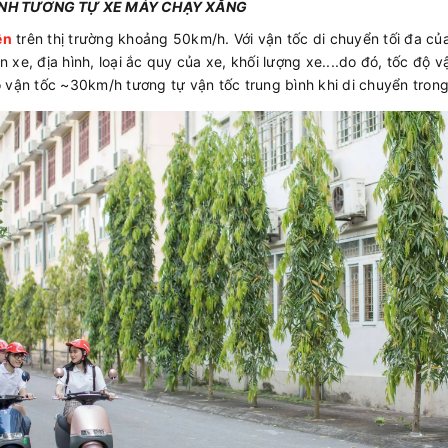
ANH TƯƠNG TỰ XE MÁY CHẠY XĂNG
ện
trên thị trường khoảng 50km/h. Với vận tốc di chuyển tối đa củ
ên xe, địa hình, loại ắc quy của xe, khối lượng xe....do đó, tốc độ 
 vận tốc ~30km/h tương tự vận tốc trung bình khi di chuyển trong