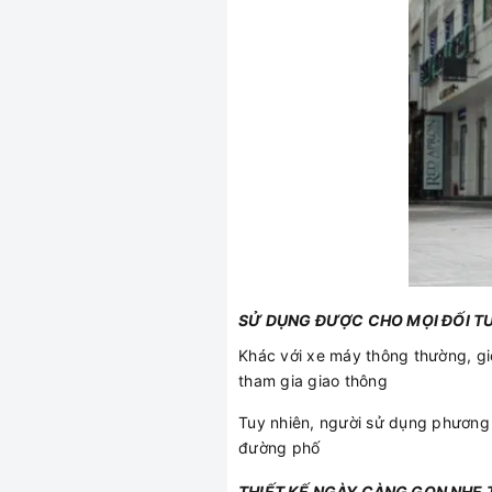
SỬ DỤNG ĐƯỢC CHO MỌI ĐỐI 
Khác với xe máy thông thường, gi
tham gia giao thông
Tuy nhiên, người sử dụng phương 
đường phố
THIẾT KẾ NGÀY CÀNG GỌN NHẸ 