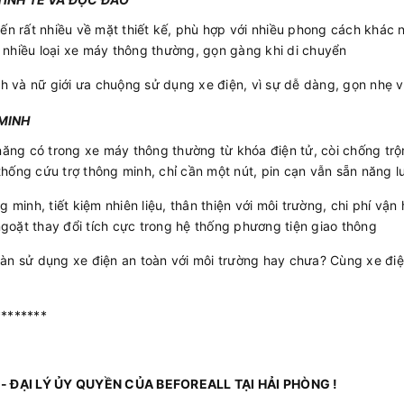
iến rất nhiều về mặt thiết kế, phù hợp với nhiều phong cách khác
nhiều loại xe máy thông thường, gọn gàng khi di chuyển
nh và nữ giới ưa chuộng sử dụng xe điện, vì sự dễ dàng, gọn nhẹ 
MINH
năng có trong xe máy thông thường từ khóa điện tử, còi chống trộm
hống cứu trợ thông minh, chỉ cần một nút, pin cạn vẫn sẵn năng l
 minh, tiết kiệm nhiên liệu, thân thiện với môi trường, chi phí vận
oặt thay đổi tích cực trong hệ thống phương tiện giao thông
oàn sử dụng xe điện an toàn với môi trường hay chưa? Cùng xe 
********
 ĐẠI LÝ ỦY QUYỀN CỦA BEFOREALL TẠI HẢI PHÒNG !