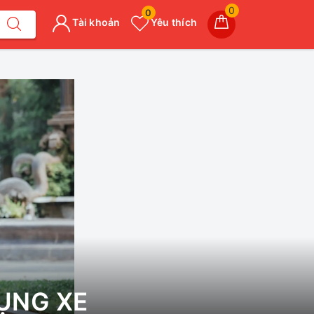
0
0
Tài khoản
Yêu thích
ỤNG XE