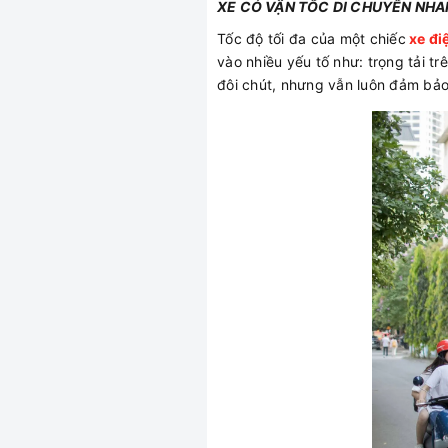
XE CÓ VẬN TỐC DI CHUYỂN NH
Tốc độ tối đa của một chiếc
xe đi
vào nhiều yếu tố như: trọng tải tr
đôi chút, nhưng vẫn luôn đảm bảo