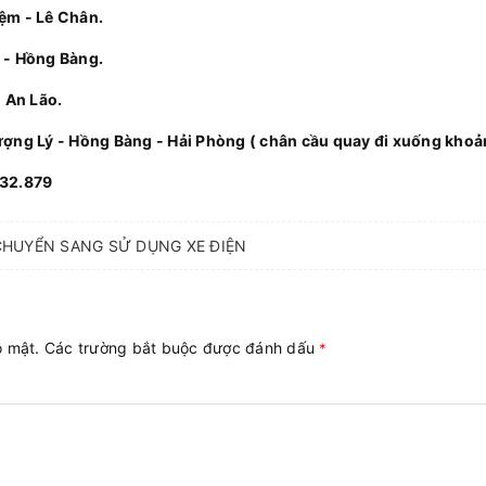
iệm - Lê Chân.
i - Hồng Bàng.
- An Lão.
ượng Lý - Hồng Bàng - Hải Phòng ( chân cầu quay đi xuống kho
832.879
CHUYỂN SANG SỬ DỤNG XE ĐIỆN
ảo mật. Các trường bắt buộc được đánh dấu
*