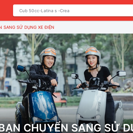
N SANG SỬ DỤNG XE ĐIỆN
 BẠN CHUYỂN SANG SỬ D