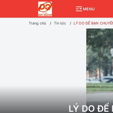
MENU
Trang chủ
Tin tức
LÝ DO ĐỂ BẠN CHUYỂ
LÝ DO ĐỂ