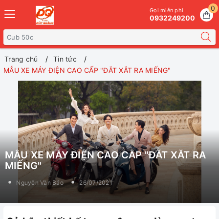
0
Gọi miễn phí
0932249200
Trang chủ
Tin tức
MẪU XE MÁY ĐIỆN CAO CẤP "ĐẮT XẮT RA MIẾNG"
MẪU XE MÁY ĐIỆN CAO CẤP "ĐẮT XẮT RA
MIẾNG"
Nguyễn Văn Bảo
26/07/2021