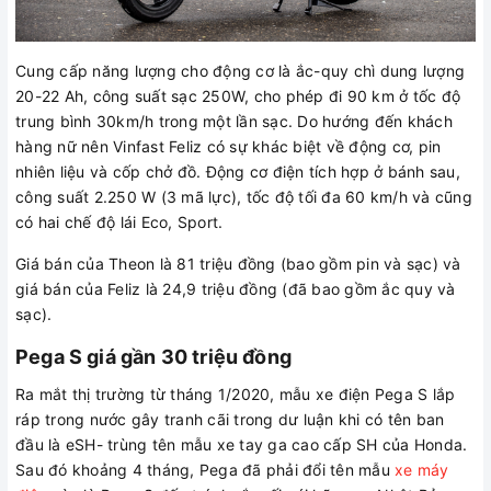
Cung cấp năng lượng cho động cơ là ắc-quy chì dung lượng
20-22 Ah, công suất sạc 250W, cho phép đi 90 km ở tốc độ
trung bình 30km/h trong một lần sạc. Do hướng đến khách
hàng nữ nên Vinfast Feliz có sự khác biệt về động cơ, pin
nhiên liệu và cốp chở đồ. Động cơ điện tích hợp ở bánh sau,
công suất 2.250 W (3 mã lực), tốc độ tối đa 60 km/h và cũng
có hai chế độ lái Eco, Sport.
Giá bán của Theon là 81 triệu đồng (bao gồm pin và sạc) và
giá bán của Feliz là 24,9 triệu đồng (đã bao gồm ắc quy và
sạc).
Pega S giá gần 30 triệu đồng
Ra mắt thị trường từ tháng 1/2020, mẫu xe điện Pega S lắp
ráp trong nước gây tranh cãi trong dư luận khi có tên ban
đầu là eSH- trùng tên mẫu xe tay ga cao cấp SH của Honda.
Sau đó khoảng 4 tháng, Pega đã phải đổi tên mẫu
xe máy