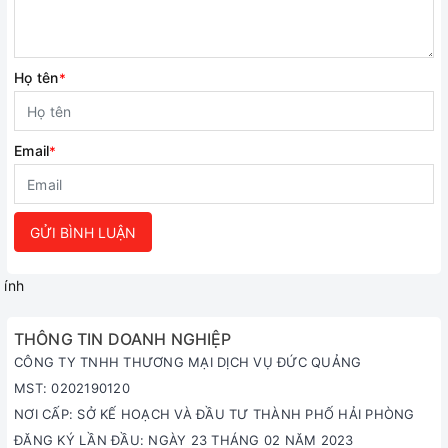
Họ tên
*
Email
*
GỬI BÌNH LUẬN
ính
THÔNG TIN DOANH NGHIỆP
CÔNG TY TNHH THƯƠNG MẠI DỊCH VỤ ĐỨC QUẢNG
MST: 0202190120
NƠI CẤP: SỞ KẾ HOẠCH VÀ ĐẦU TƯ THÀNH PHỐ HẢI PHÒNG
ĐĂNG KÝ LẦN ĐẦU: NGÀY 23 THÁNG 02 NĂM 2023