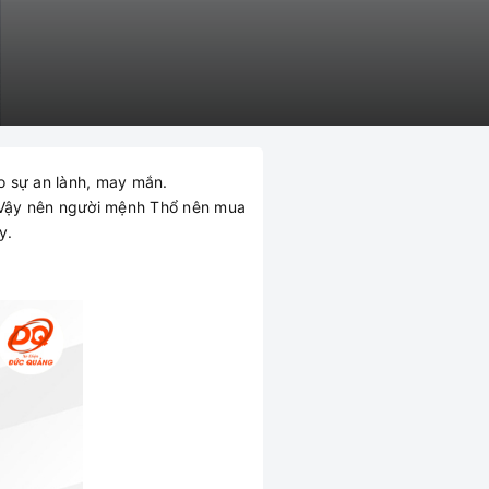
ho sự an lành, may mắn.
n.Vậy nên người mệnh Thổ nên mua
y.