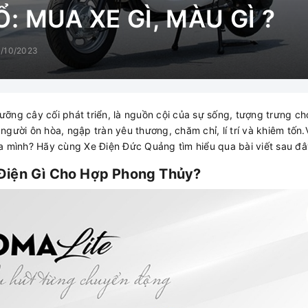
: MUA XE GÌ, MÀU GÌ ?
/10/2023
dưỡng cây cối phát triển, là nguồn cội của sự sống, tượng trưng c
người ôn hòa, ngập tràn yêu thương, chăm chỉ, lí trí và khiêm tố
a mình? Hãy cùng Xe Điện Đức Quảng tìm hiểu qua bài viết sau đâ
Điện Gì Cho Hợp Phong Thủy?