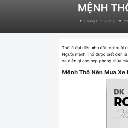
MỆNH THỔ
Phùng Đức Quảng
23
Thổ là đại diện
c
ho đất, nơi nuôi 
Người mệnh Thổ được biết đến là 
xe điện gì cho hợp phong thủy củ
Mệnh Thổ Nên Mua Xe 