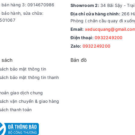
e bán hàng 3: 0914670986
Showroom 2:
34 Bãi Sậy - Trạ
e bảo hành, sửa chữa:
Địa chỉ cửa hàng chính:
266 Hù
501067
Phòng ( chân cầu quay đi xuốn
Email:
xeducquang@gmail.co
Điện thoại:
0932249200
Zalo:
0932249200
 sách
Bản đồ
sách bảo mật thông tin
sách bảo mật thông tin thanh
hoản giao dịch chung
sách vận chuyển & giao hàng
sách thanh toán