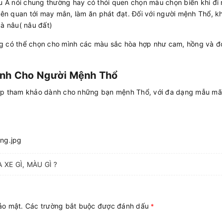
âu Á nói chung thường hay có thói quen chọn màu chọn biển khi đi
iên quan tới may mắn, làm ăn phát đạt. Đối với người mệnh Thổ, k
à nâu( nâu đất)
g có thể chọn cho mình các màu sắc hòa hợp như cam, hồng và đỏ
ành Cho Người Mệnh Thổ
ợp tham khảo dành cho những bạn mệnh Thổ, với đa dạng mẫu mã
XE GÌ, MÀU GÌ ?
bảo mật. Các trường bắt buộc được đánh dấu
*