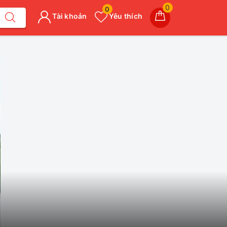
0
0
Tài khoản
Yêu thích