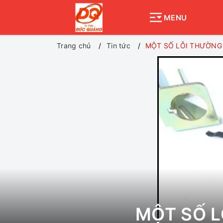
MENU
Trang chủ
Tin tức
MỘT SỐ LỖI THƯỜNG 
MỘT SỐ L