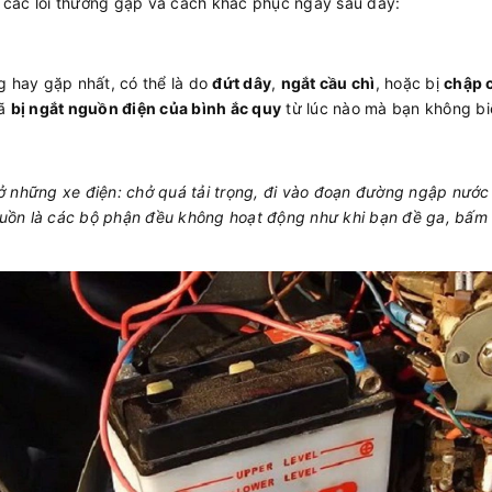
các lỗi thường gặp và cách khắc phục ngay sau đây:
g hay gặp nhất, có thể là do
đứt dây
,
ngắt cầu chì
, hoặc bị
chập 
đã
bị ngắt nguồn điện của bình ắc quy
từ lúc nào mà bạn không bi
những xe điện: chở quá tải trọng, đi vào đoạn đường ngập nước v
guồn là các bộ phận đều không hoạt động như khi bạn đề ga, bấm 