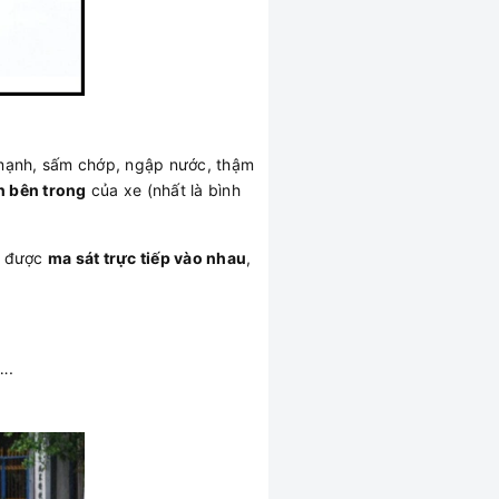
ật mạnh, sấm chớp, ngập nước, thậm
n bên trong
của xe (nhất là bình
g được
ma sát trực tiếp vào nhau
,
….