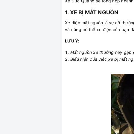
Xe Đức Quảng sẽ tổng hợp nhanh 
1. XE BỊ MẤT NGUỒN
Xe điện mất nguồn là sự cố thườn
và cũng có thể xe điện của bạn 
LƯU Ý
:
Mất nguồn xe thường hay gặp ở 
Biểu hiện của việc xe bị mất n