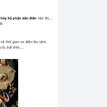
cháy bộ phận dẫn điện
nào đó,…
ết.
à thời gian xe điện lâu năm.
còi, bật đèn,….