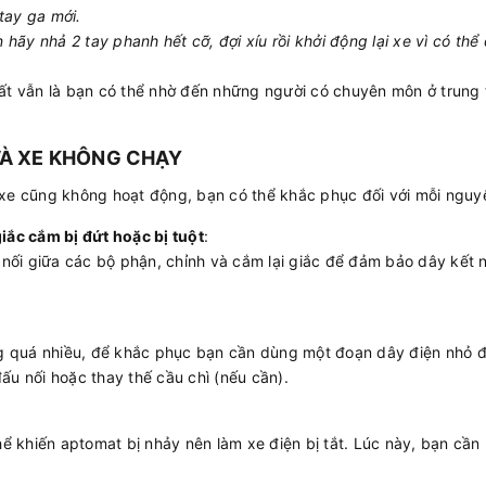
 tay ga mới.
 hãy nhả 2 tay phanh hết cỡ, đợi xíu rồi khởi động lại xe vì có th
ất vẫn là bạn có thể nhờ đến những người có chuyên môn ở trung t
VÀ XE KHÔNG CHẠY
 xe cũng không hoạt động, bạn có thể khắc phục đối với mỗi ngu
iắc cắm bị đứt hoặc bị tuột
:
 nối giữa các bộ phận, chỉnh và cắm lại giắc để đảm bảo dây kết nố
ng quá nhiều, để khắc phục bạn cần dùng một đoạn dây điện nhỏ để
u nối hoặc thay thế cầu chì (nếu cần).
hể khiến aptomat bị nhảy nên làm xe điện bị tắt. Lúc này, bạn cần 