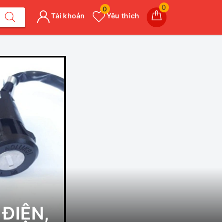
0
0
Tài khoản
Yêu thích
ĐIỆN,