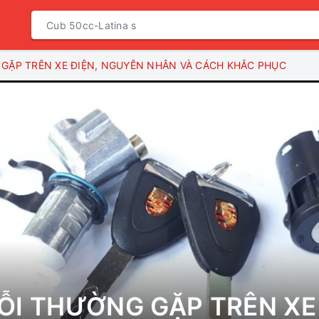
GẶP TRÊN XE ĐIỆN, NGUYÊN NHÂN VÀ CÁCH KHẮC PHỤC
ỖI THƯỜNG GẶP TRÊN XE 