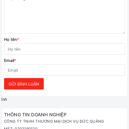
Họ tên
*
Email
*
GỬI BÌNH LUẬN
ính
THÔNG TIN DOANH NGHIỆP
CÔNG TY TNHH THƯƠNG MẠI DỊCH VỤ ĐỨC QUẢNG
MST: 0202190120