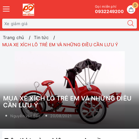
0
Gọi miễn phí
0932249200
Trang chủ
Tin tức
MUA XE XÍCH LÔ TRẺ EM VÀ NHỮNG ĐIỀU CẦN LƯU Ý
MUA XE XÍCH LÔ TRẺ EM VÀ NHỮNG ĐIỀU
CẦN LƯU Ý
Nguyễn Văn Bảo
20/08/2021