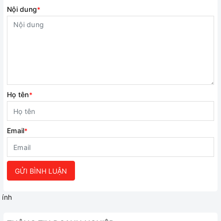
Nội dung
*
Họ tên
*
Email
*
GỬI BÌNH LUẬN
ính