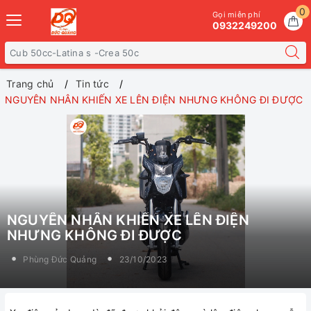
0
Gọi miễn phí
0932249200
Trang chủ
Tin tức
NGUYÊN NHÂN KHIẾN XE LÊN ĐIỆN NHƯNG KHÔNG ĐI ĐƯỢC
NGUYÊN NHÂN KHIẾN XE LÊN ĐIỆN
NHƯNG KHÔNG ĐI ĐƯỢC
Phùng Đức Quảng
23/10/2023