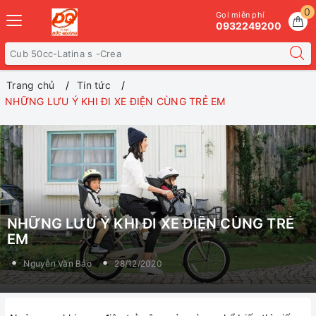
0
Gọi miễn phí
0932249200
Trang chủ
Tin tức
NHỮNG LƯU Ý KHI ĐI XE ĐIỆN CÙNG TRẺ EM
NHỮNG LƯU Ý KHI ĐI XE ĐIỆN CÙNG TRẺ
EM
Nguyễn Văn Bảo
28/12/2020