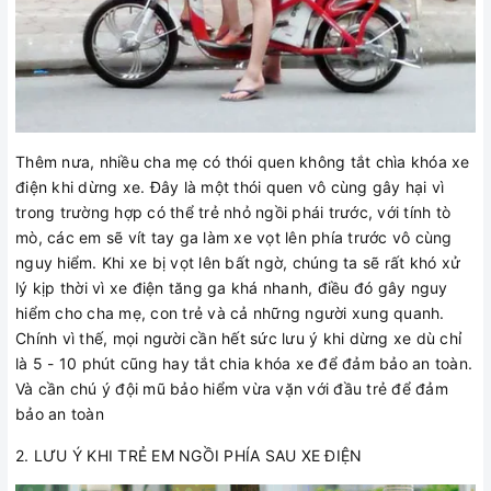
Thêm nưa, nhiều cha mẹ có thói quen không tắt chìa khóa xe
điện khi dừng xe. Đây là một thói quen vô cùng gây hại vì
trong trường hợp có thể trẻ nhỏ ngồi phái trước, với tính tò
mò, các em sẽ vít tay ga làm xe vọt lên phía trước vô cùng
nguy hiểm. Khi xe bị vọt lên bất ngờ, chúng ta sẽ rất khó xử
lý kịp thời vì xe điện tăng ga khá nhanh, điều đó gây nguy
hiểm cho cha mẹ, con trẻ và cả những người xung quanh.
Chính vì thế, mọi người cần hết sức lưu ý khi dừng xe dù chỉ
là 5 - 10 phút cũng hay tắt chia khóa xe để đảm bảo an toàn.
Và cần chú ý đội mũ bảo hiểm vừa vặn với đầu trẻ để đảm
bảo an toàn
2. LƯU Ý KHI TRẺ EM NGỒI PHÍA SAU XE ĐIỆN