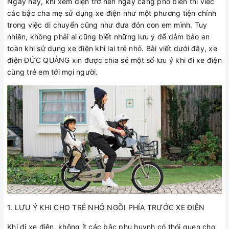
Ngày nay, khi xem điện trở nên ngày càng phổ biến thì viếc
các bậc cha mẹ sử dụng xe điện như một phương tiện chính
trong việc di chuyển cũng như đưa đón con em mình. Tuy
nhiên, không phải ai cũng biết những lưu ý để đảm bảo an
toàn khi sử dụng xe điện khi lai trẻ nhỏ. Bài viết dưới đây, xe
điện ĐỨC QUẢNG xin được chia sẻ một số lưu ý khi đi xe điện
cùng trẻ em tới mọi người.
1. LƯU Ý KHI CHO TRẺ NHỎ NGỒI PHÍA TRƯỚC XE ĐIỆN
Khi đi xe điện, không ít các bậc phụ huynh có thói quen cho