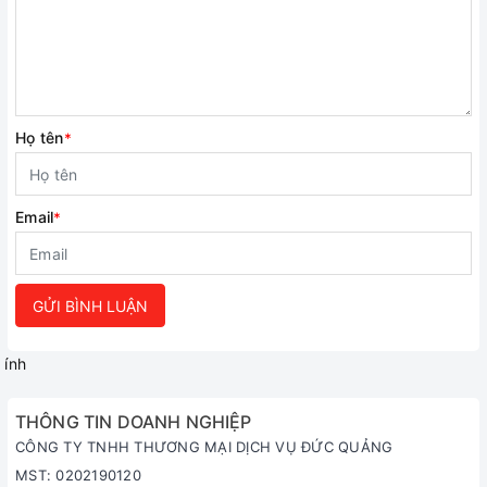
Họ tên
*
Email
*
GỬI BÌNH LUẬN
ính
THÔNG TIN DOANH NGHIỆP
CÔNG TY TNHH THƯƠNG MẠI DỊCH VỤ ĐỨC QUẢNG
MST: 0202190120