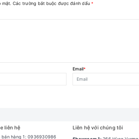
ảo mật. Các trường bắt buộc được đánh dấu
*
Email
*
e liên hệ
Liên hệ với chúng tôi
e bán hàng 1: 0936930986
Showroom 1:
266 Hùng Vương -