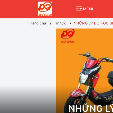
MENU
Trang chủ
Tin tức
NHỮNG LÝ DO HỌC SI
NHỮNG LÝ