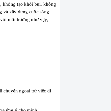
n, không tạo khói bụi, không 
g và xây dựng cuộc sống 
với môi trường như vậy, 
 chuyển ngoại trừ việc đi 
c xe ứng ý cho mình!