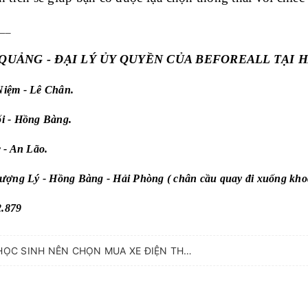
__
QUẢNG - ĐẠI LÝ ỦY QUYỀN CỦA BEFOREALL TẠI H
 Niệm - Lê Chân.
ối - Hồng Bàng.
 - An Lão.
hượng Lý - Hồng Bàng - Hải Phòng ( chân cầu quay đi xuống kh
2.879
NHỮNG LÝ DO HỌC SINH NÊN CHỌN MUA XE ĐIỆN THAY VÌ XE 50CC