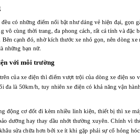
g
xe đều có những điểm nổi bật như dáng vẻ hiện đại, gọn g
 vô cùng thời trang, đa phong cách, rất cá tính và đặc bi
 Bên cạnh đó, nhờ kích thước xe nhỏ gọn, nên dòng xe n
 là những bạn nữ.
iện với môi trường
ên của xe điện thì điểm vượt trội của dòng xe điện so vớ
tối đa là 50km/h, tuy nhiên xe điện có khả năng vận hành
g động cơ đốt đi kèm nhiều linh kiện, thiết bị thì xe má
bảo dưỡng hay thay dầu nhớt thường xuyên. Chính vì thế
hâu sửa chữa hơn bởi xe ít khi gặp phải sự cố hỏng hóc 