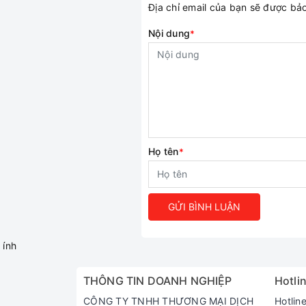
Địa chỉ email của bạn sẽ được b
Nội dung
*
Họ tên
*
GỬI BÌNH LUẬN
ính
THÔNG TIN DOANH NGHIỆP
Hotlin
CÔNG TY TNHH THƯƠNG MẠI DỊCH
Hotlin