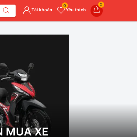
0
0
Tài khoản
Yêu thích
N MUA XE