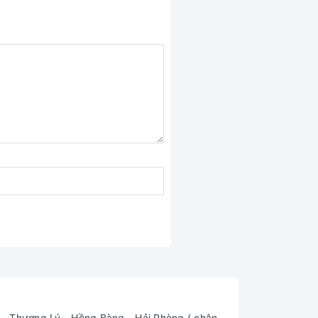
 Thượng Lý - Hồng Bàng - Hải Phòng ( chân