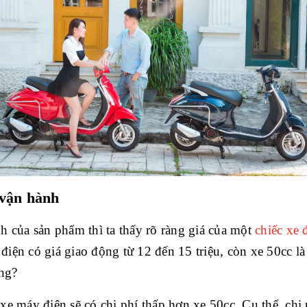
 vận hành
h của sản phẩm thì ta thấy rõ ràng giá của một 
chiếc xe 
iện có giá giao động từ 12 đến 15 triệu, còn xe 50cc là 
ng?
xe máy điện sẽ có chi phí thấp hơn xe 50cc. Cụ thể, chi ph