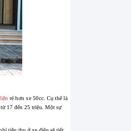
điện
 rẻ hơn xe 50cc. Cụ thể là 
từ 17 đến 25 triệu. Một sự 
í tiêu thụ ở xe điện sẽ tiết 