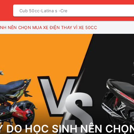
NH NÊN CHỌN MUA XE ĐIỆN THAY VÌ XE 50CC
 DO HỌC SINH NÊN CHỌ