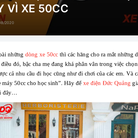
Y VÌ XE 50CC
08/2020
goài những
dòng xe 50cc
thì các hãng cho ra mắt những 
ì điều đó, bậc cha mẹ đang khá phân vân trong việc chọ
ược cả nhu cầu đi học cũng như đi chơi của các em. Và c
e máy 50cc cho học sinh”. Hãy để
xe điện Đức Quảng
gi
ới đây…