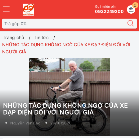
0
Gọi miễn phí
0932249200
Trang chủ
Tin tức
NHỮNG TÁC DỤNG KHÔNG NGỜ CỦA XE ĐẠP ĐIỆN ĐỐI VỚI
NGƯỜI GIÀ
NHỮNG TÁC DỤNG KHÔNG NGỜ CỦA XE
ĐẠP ĐIỆN ĐỐI VỚI NGƯỜI GIÀ
Nguyễn Văn Bảo
26/10/2020