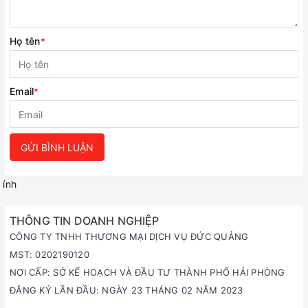
Họ tên
*
Email
*
GỬI BÌNH LUẬN
ính
THÔNG TIN DOANH NGHIỆP
CÔNG TY TNHH THƯƠNG MẠI DỊCH VỤ ĐỨC QUẢNG
MST: 0202190120
NƠI CẤP: SỞ KẾ HOẠCH VÀ ĐẦU TƯ THÀNH PHỐ HẢI PHÒNG
ĐĂNG KÝ LẦN ĐẦU: NGÀY 23 THÁNG 02 NĂM 2023