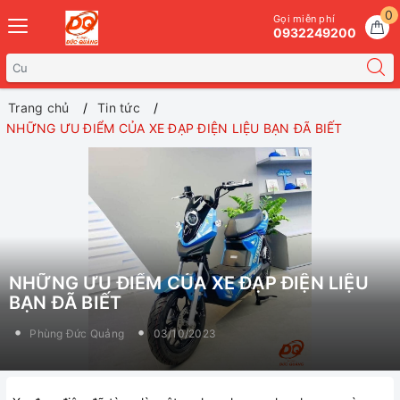
0
Gọi miễn phí
0932249200
Trang chủ
Tin tức
NHỮNG ƯU ĐIỂM CỦA XE ĐẠP ĐIỆN LIỆU BẠN ĐÃ BIẾT
NHỮNG ƯU ĐIỂM CỦA XE ĐẠP ĐIỆN LIỆU
BẠN ĐÃ BIẾT
Phùng Đức Quảng
03/10/2023