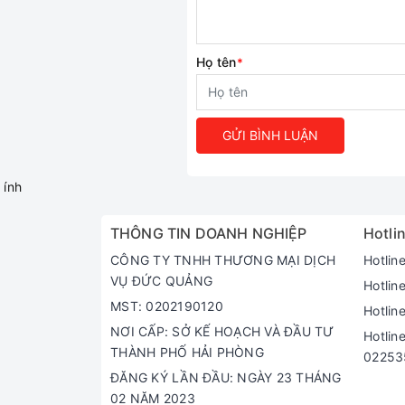
Họ tên
*
GỬI BÌNH LUẬN
ính
THÔNG TIN DOANH NGHIỆP
Hotlin
CÔNG TY TNHH THƯƠNG MẠI DỊCH
Hotlin
VỤ ĐỨC QUẢNG
Hotlin
MST: 0202190120
Hotlin
NƠI CẤP: SỞ KẾ HOẠCH VÀ ĐẦU TƯ
Hotlin
THÀNH PHỐ HẢI PHÒNG
02253
ĐĂNG KÝ LẦN ĐẦU: NGÀY 23 THÁNG
02 NĂM 2023