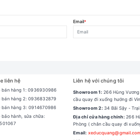
Email
*
e liên hệ
Liên hệ với chúng tôi
e bán hàng 1: 0936930986
Showroom 1:
266 Hùng Vương -
e bán hàng 2: 0936832879
cầu quay đi xuống hướng đi Vi
e bán hàng 3: 0914670986
Showroom 2:
34 Bãi Sậy - Trạ
e bảo hành, sửa chữa:
Địa chỉ cửa hàng chính:
266 Hù
501067
Phòng ( chân cầu quay đi xuốn
Email:
xeducquang@gmail.co