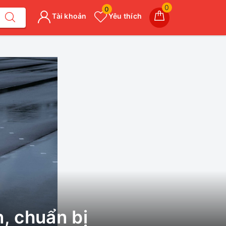
0
0
Tài khoản
Yêu thích
n, chuẩn bị