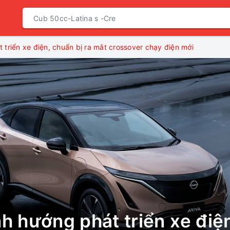
 triển xe điện, chuẩn bị ra mắt crossover chạy điện mới
h hướng phát triển xe điệ