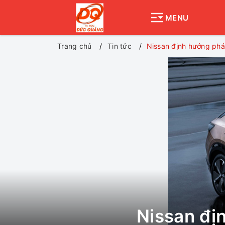
MENU
Trang chủ
Tin tức
Nissan định hướng phát
Nissan địn