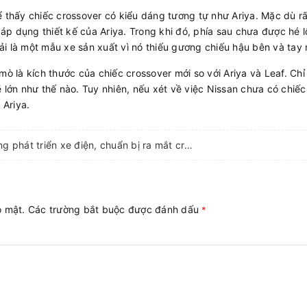
ể thấy chiếc crossover có kiểu dáng tương tự như Ariya. Mặc dù r
 dụng thiết kế của Ariya. Trong khi đó, phía sau chưa được hé lộ
i là một mẫu xe sản xuất vì nó thiếu gương chiếu hậu bên và tay
mò là kích thước của chiếc crossover mới so với Ariya và Leaf. Chỉ
 lớn như thế nào. Tuy nhiên, nếu xét về việc Nissan chưa có chiếc
 Ariya.
Nissan định hướng phát triển xe điện, chuẩn bị ra mắt crossover chạy điện mới
ảo mật. Các trường bắt buộc được đánh dấu
*