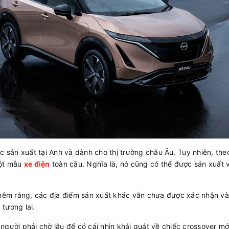
c sản xuất tại Anh và dành cho thị trường châu Âu. Tuy nhiên, the
một mẫu
xe điện
toàn cầu. Nghĩa là, nó cũng có thể được sản xuất v
hêm rằng, các địa điểm sản xuất khác vẫn chưa được xác nhận và t
tương lai.
gười phải chờ lâu để có cái nhìn khái quát về chiếc crossover mới