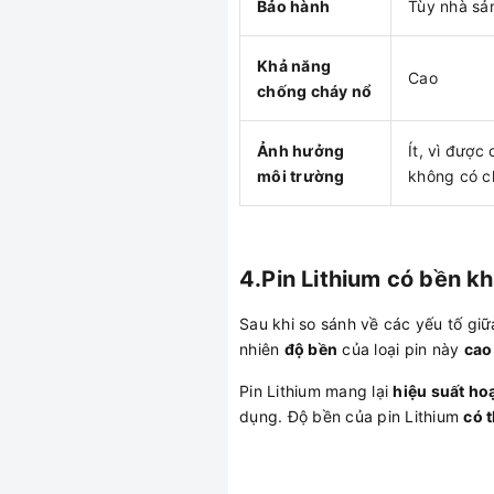
Bảo hành
Tùy nhà sản
Khả năng
Cao
chống cháy nổ
Ảnh hưởng
Ít, vì được 
môi trường
không có ch
4.Pin Lithium có bền k
Sau khi so sánh về các yếu tố giữ
nhiên
độ bền
của loại pin này
cao
Pin Lithium mang lại
hiệu suất ho
dụng. Độ bền của pin Lithium
có 