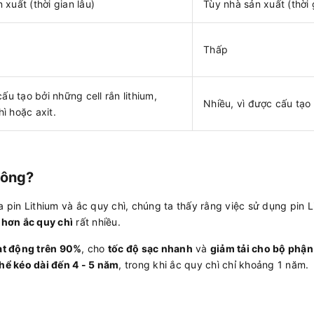
 xuất (thời gian lâu)
Tùy nhà sản xuất (thời
Thấp
cấu tạo bởi những cell rắn lithium,
Nhiều, vì được cấu tạo 
ì hoặc axit.
hông?
a pin Lithium và ắc quy chì, chúng ta thấy rằng việc sử dụng pin 
 hơn ắc quy chì
rất nhiều.
ạt động trên 90%
, cho
tốc độ sạc nhanh
và
giảm tải cho bộ phận
thể kéo dài đến 4 - 5 năm
, trong khi ắc quy chì chỉ khoảng 1 năm.