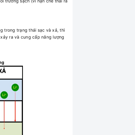
 trường sạch (vì hạn chế thải ra
.
 trong trạng thái sạc và xả, thì
c xảy ra và cung cấp năng lượng
ng