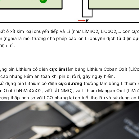
 ô xít kim loại chuyển tiếp và Li (như LiMnO2, LiCoO2,… còn cự
in (nghĩa là môi trường cho phép các ion Li chuyển dịch từ điện cự
iện tốt.
ng pin Lithium có điện
cực âm
làm bằng Lithium Coban Oxit (LiCo
cao nhưng kém an toàn khi pin bị rò rỉ, gây nguy hiểm.
 sử dụng pin Lithium có điện
cực dương
thường làm bằng Lithium S
 Oxit (LiNiMnCoO2, viết tắt NMC), và Lithium Mangan Oxit (LiMn
ượng thấp hơn so với LCO nhưng lại có tuổi thọ lâu và sử dụng an 