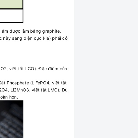
c âm được làm bằng graphite.
c này sang điện cực kia) phải có
O2, viết tắt LCO). Đặc điểm của
ắt Phosphate (LiFePO4, viết tắt
2O4, Li2MnO3, viết tắt LMO). Dù
toàn hơn.