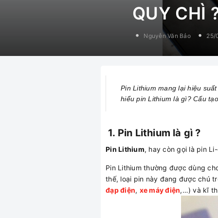
QUY CHÌ 
Nguyễn Văn Bảo
25/
Pin Lithium mang lại hiệu suấ
hiểu pin Lithium là gì? Cấu tạ
1. Pin Lithium là gì ?
Pin Lithium
, hay còn gọi là pin Li-
Pin Lithium thường được dùng cho
thế, loại pin này đang được chú 
đạp điện
,
xe máy điện
,…) và kĩ t