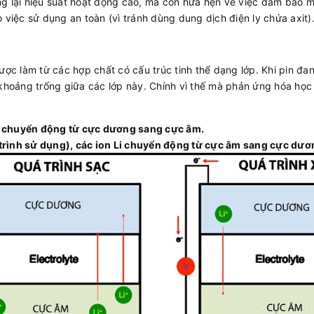
 lại hiệu suất hoạt động cao, mà còn hứa hẹn về việc đảm bảo môi
 việc sử dụng an toàn (vì tránh dùng dung dịch điện ly chứa axit)
ợc làm từ các hợp chất có cấu trúc tinh thể dạng lớp. Khi pin đang
 khoảng trống giữa các lớp này. Chính vì thế mà phản ứng hóa họ
Li chuyển động từ cực dương sang cực âm.
á trình sử dụng), các ion Li chuyển động từ cực âm sang cực dươ