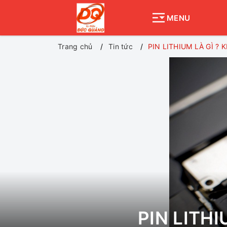
MENU
Trang chủ
Tin tức
PIN LITHIUM LÀ GÌ ? 
PIN LITHI