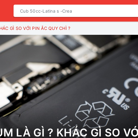
KHÁC GÌ SO VỚI PIN ẮC QUY CHÌ ?
UM LÀ GÌ ? KHÁC GÌ SO VỚ