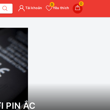
0
0
Tài khoản
Yêu thích
I PIN ẮC