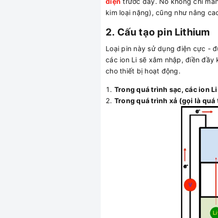
điện
trước đây. Nó không chỉ mang
kim loại nặng), cũng như nâng cao
2. Cấu tạo pin Lithium
Loại pin này sử dụng điện cực - đư
các ion Li sẽ xâm nhập, điền đầy
cho thiết bị hoạt động.
Trong quá trình sạc, các ion 
Trong quá trình xả (gọi là qu