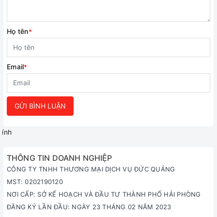
Họ tên
*
Email
*
GỬI BÌNH LUẬN
ính
THÔNG TIN DOANH NGHIỆP
CÔNG TY TNHH THƯƠNG MẠI DỊCH VỤ ĐỨC QUẢNG
MST: 0202190120
NƠI CẤP: SỞ KẾ HOẠCH VÀ ĐẦU TƯ THÀNH PHỐ HẢI PHÒNG
ĐĂNG KÝ LẦN ĐẦU: NGÀY 23 THÁNG 02 NĂM 2023