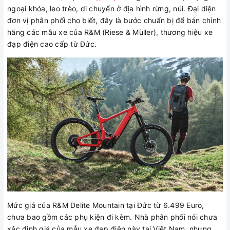
ngoại khóa, leo trèo, di chuyển ở địa hình rừng, núi. Đại diện
đơn vị phân phối cho biết, đây là bước chuẩn bị để bán chính
hãng các mẫu xe của R&M (Riese & Müller), thương hiệu xe
đạp điện cao cấp từ Đức.
Mức giá của R&M Delite Mountain tại Đức từ 6.499 Euro,
chưa bao gồm các phụ kiện đi kèm. Nhà phân phối nói chưa
xác định giá của mẫu xe đạp điện này tại Việt Nam, nhưng