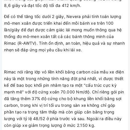
8,6 giây và đạt tốc độ tối đa 412 km/h.
Để có thể tăng tốc dưới 2 giây, Nevera phải tính toán lượng
mô-men xoắn được triển khai đến mỗi bánh xe trên 100
lần/giây để đạt được cảm giác lái mong muốn thông qua hệ
thống đo mô-men xoắn tất cả các bánh thông minh của
Rimac (R-AWTV). Tính ổn định, an toàn, hiệu quả và sự nhanh
nhẹn sẽ đáp ứng mọi yêu cầu khi lái xe.
Rimac nói rằng lớp vỏ liền khối bằng carbon của mẫu xe điện
này là một trong những tính năng đột phá nhất, vì được thiết
kế để bao bọc khối pin nhằm tạo ra một "cấu trúc cực kỳ
mạnh mẽ" với độ cứng xoắn 70.000 Nm/độ. Chỉ riêng gói pin
đã tăng thêm 37% độ cứng cho bộ khung liền khối bằng sợi
carbon, trong khi vị trí tối ưu trong sàn xe không chỉ góp
phần tạo ra trọng tâm thấp mà còn giúp cân bằng trọng
lượng với tỷ lệ 48/52 ở phía trước và sau. Ngoài ra điều này
còn giúp xe giảm trọng lượng ở mức 2.150 kg.