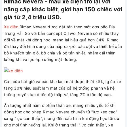
Rimac Nevera - mẫu xe điện trở lại với
nâng cấp khác biệt, giới hạn 150 chiếc với
giá từ 2,4 triệu USD.
Xe điện
Rimac Nevera được đặt tên theo một cơn bão Địa
Trung Hải. So với bản concept C_Two, Nevera có nhiều thay
đổi về mặt khí động học, mang lại hiệu quả hơn 34%. Rimac
đã thay đổi hình dáng của nắp ca-pô, các cột và thiết kế của
bộ khuếch tán gió, bộ chia và bộ tản nhiệt, nhằm cải thiện
luồng khí và lực ép xuống mặt đường.
Các cửa hút gió và các khe làm mát được thiết kế lại giúp xe
tăng 30% hiệu suất làm mát của cả hệ thống phanh và hệ
thống truyền lực ở tốc độ thấp và tăng 7% ở tốc độ cao.
Ấn tượng nhất nằm ở phần thân xe, mang nhiều yếu tố khí
động học cho phép Rimac Nevera chuyển từ "lực kéo cao"
sang "lực cản thấp", mang đến cấu hình khí động học tối ưu
cho mọi tình huống lái. Khi ở trạng thái "lực cản thấp", xe