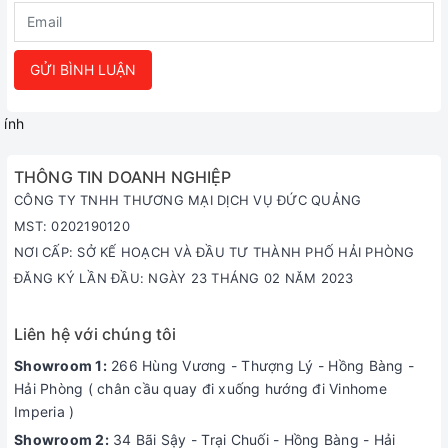
GỬI BÌNH LUẬN
ính
THÔNG TIN DOANH NGHIỆP
CÔNG TY TNHH THƯƠNG MẠI DỊCH VỤ ĐỨC QUẢNG
MST: 0202190120
NƠI CẤP: SỞ KẾ HOẠCH VÀ ĐẦU TƯ THÀNH PHỐ HẢI PHÒNG
ĐĂNG KÝ LẦN ĐẦU: NGÀY 23 THÁNG 02 NĂM 2023
Liên hệ với chúng tôi
Showroom 1:
266 Hùng Vương - Thượng Lý - Hồng Bàng -
Hải Phòng ( chân cầu quay đi xuống hướng đi Vinhome
Imperia )
Showroom 2:
34 Bãi Sậy - Trại Chuối - Hồng Bàng - Hải