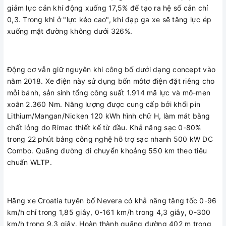
giảm lực cản khí động xuống 17,5% để tạo ra hệ số cản chỉ
0,3. Trong khi ở "lực kéo cao", khi đạp ga xe sẽ tăng lực ép
xuống mặt đường không dưới 326%.
Động cơ vẫn giữ nguyên khi công bố dưới dạng concept vào
năm 2018. Xe điện này sử dụng bốn môtơ điện đặt riêng cho
mỗi bánh, sản sinh tổng công suất 1.914 mã lực và mô-men
xoắn 2.360 Nm. Năng lượng được cung cấp bởi khối pin
Lithium/Mangan/Nicken 120 kWh hình chữ H, làm mát bằng
chất lỏng do Rimac thiết kế từ đầu. Khả năng sạc 0-80%
trong 22 phút bằng công nghệ hỗ trợ sạc nhanh 500 kW DC
Combo. Quãng đường di chuyển khoảng 550 km theo tiêu
chuẩn WLTP.
Hãng xe Croatia tuyên bố Nevera có khả năng tăng tốc 0-96
km/h chỉ trong 1,85 giây, 0-161 km/h trong 4,3 giây, 0-300
km/h trong 9,3 giây. Hoàn thành quãng đường 402 m trong