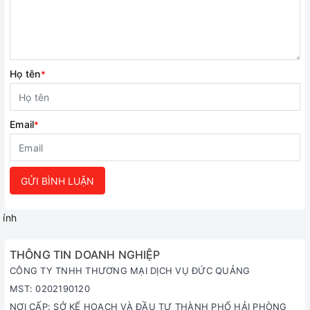
Họ tên
*
Email
*
GỬI BÌNH LUẬN
ính
THÔNG TIN DOANH NGHIỆP
CÔNG TY TNHH THƯƠNG MẠI DỊCH VỤ ĐỨC QUẢNG
MST: 0202190120
NƠI CẤP: SỞ KẾ HOẠCH VÀ ĐẦU TƯ THÀNH PHỐ HẢI PHÒNG