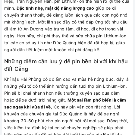
Hiệu, Trần Nguyên Hãn, pin Lithium-ion thể hiện rõ lợi thế của
mình.
Đặc tính nhẹ, mật độ năng lượng cao
giúp xe di
chuyển thanh thoát, dễ dàng luồn lách qua các con ngõ nhỏ
mà không ì ạch. Một lần sạc đầy có thể đáp ứng tốt nhu cầu
đi làm từ An Dương vào trung tâm, đi học, đi chợ trong vài
ngày. Hơn nữa, chi phí thay thế và sửa chữa pin Lithium-ion
tại các cơ sở uy tín như Đức Quảng hiện đã rất hợp lý, giúp
người dân tiết kiệm một khoản chi phí đáng kể.
Những điểm cần lưu ý để pin bền bỉ với khí hậu
đất Cảng
Khí hậu Hải Phòng có độ ẩm cao và mùa hè nóng bức, đây là
những yếu tố có thể ảnh hưởng đến tuổi thọ pin Lithium-ion.
Pin sẽ bị chai nhanh hơn nếu thường xuyên sạc qua đêm
hoặc để xe dưới trời nắng gắt.
Một sai lầm phổ biến là cắm
sạc ngay khi vừa đi về
, lúc này pin vẫn còn rất nóng. Lời
khuyên của chuyên gia tại Đức Quảng là hãy để xe nghỉ
khoảng 30-60 phút cho pin nguội bớt rồi mới sạc. Đồng thời,
việc kiểm tra định kỳ tại cơ sở chuyên nghiệp sẽ giúp phát
hiện sớm các vấn đề và kéo dài tuổi thọ của pin lên tối đa.