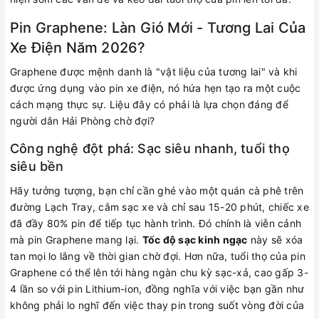
Pin Graphene: Làn Gió Mới - Tương Lai Của
Xe Điện Năm 2026?
Graphene được mệnh danh là "vật liệu của tương lai" và khi
được ứng dụng vào pin xe điện, nó hứa hẹn tạo ra một cuộc
cách mạng thực sự. Liệu đây có phải là lựa chọn đáng để
người dân Hải Phòng chờ đợi?
Công nghệ đột phá: Sạc siêu nhanh, tuổi thọ
siêu bền
Hãy tưởng tượng, bạn chỉ cần ghé vào một quán cà phê trên
đường Lạch Tray, cắm sạc xe và chỉ sau 15-20 phút, chiếc xe
đã đầy 80% pin để tiếp tục hành trình. Đó chính là viễn cảnh
mà pin Graphene mang lại.
Tốc độ sạc kinh ngạc
này sẽ xóa
tan mọi lo lắng về thời gian chờ đợi. Hơn nữa, tuổi thọ của pin
Graphene có thể lên tới hàng ngàn chu kỳ sạc-xả, cao gấp 3-
4 lần so với pin Lithium-ion, đồng nghĩa với việc bạn gần như
không phải lo nghĩ đến việc thay pin trong suốt vòng đời của