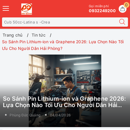
0
Gọi miễn phí
0932249200
Trang chủ
Tin tức
So Sánh Pin Lithium-ion và Graphene 2026: Lựa Chọn Nào Tối
Ưu Cho Người Dân Hải Phòng?
So Sánh Pin Lithium-ion và Graphene 2026:
Lựa Chọn Nào Tối Ưu Cho Người Dân Hải
Phòng?
Phùng Đức Quảng
04/04/2026