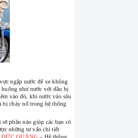
 vực ngập nước để xe không
h huống như nước với dầu bị
hêm vào đó, khi nước vào sâu
à bị cháy nổ trong hệ thống
t sẽ phần nào giúp các bạn có
ợc những tư vấn chi tiết
N ĐỨC QUẢNG
– Hệ thống