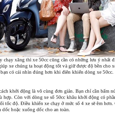
chạy xăng thì xe 50cc cũng cần có những lưu ý nhất đị
iúp xe chúng ta hoạt động tốt và giữ được độ bền cho xe
 bạn có cái nhìn đúng hơn khi điên khiển dòng xe 50cc.
cách khởi động là vô cùng đơn giản. Bạn chỉ cần bấm nú
hù hợp. Còn với dòng xe số 50cc khâu khởi động có phần
 đổi tốc độ. Điều khiển xe chạy ở mức số 4 xe sẽ êm hơn
n dốc hoặc xuống dốc cho an toàn.