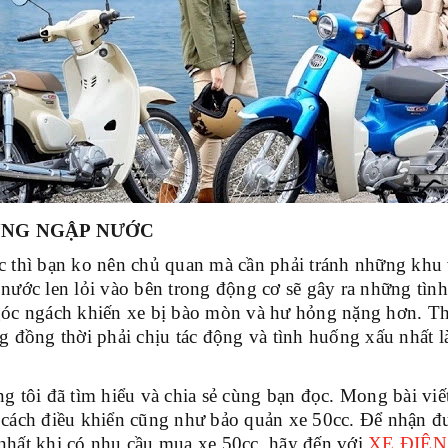
ÙNG NGẬP NƯỚC
c thì bạn ko nên chủ quan mà cần phải tránh những khu
 nước len lỏi vào bên trong động cơ sẽ gây ra những tìn
góc ngách khiến xe bị bào mòn và hư hỏng nặng hơn. T
g đồng thời phải chịu tác động và tình huống xấu nhất l
g tôi đã tìm hiểu và chia sẻ cùng bạn đọc. Mong bài viế
 cách điều khiển cũng như bảo quản xe 50cc. Để nhận đư
nhất khi có nhu cầu mua xe 50cc, hãy đến với
XE ĐIỆ