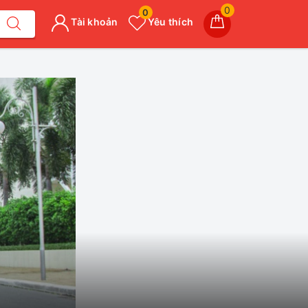
0
0
Tài khoản
Yêu thích