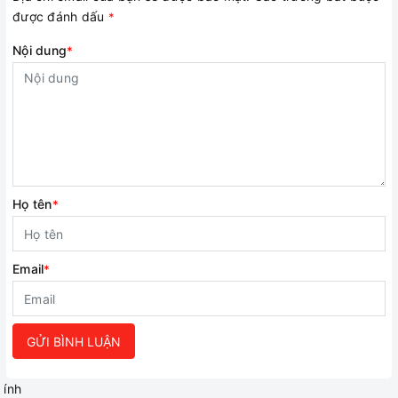
được đánh dấu
*
Nội dung
*
Họ tên
*
Email
*
GỬI BÌNH LUẬN
ính