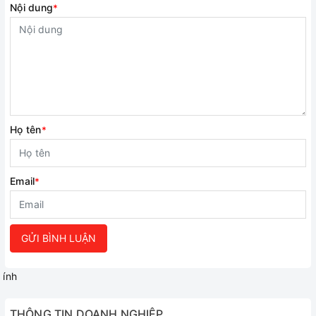
Nội dung
*
Họ tên
*
Email
*
GỬI BÌNH LUẬN
ính
THÔNG TIN DOANH NGHIỆP