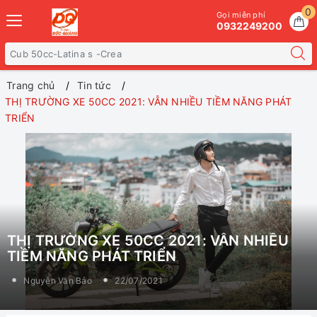
0
Gọi miễn phí
0932249200
Trang chủ
Tin tức
THỊ TRƯỜNG XE 50CC 2021: VẪN NHIỀU TIỀM NĂNG PHÁT
TRIỂN
THỊ TRƯỜNG XE 50CC 2021: VẪN NHIỀU
TIỀM NĂNG PHÁT TRIỂN
Nguyễn Văn Bảo
22/07/2021