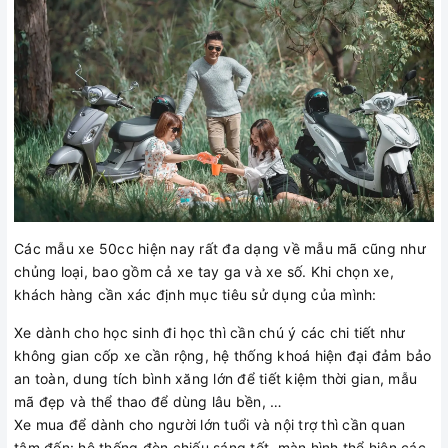
Các mẫu xe 50cc hiện nay rất đa dạng về mẫu mã cũng như
chủng loại, bao gồm cả xe tay ga và xe số. Khi chọn xe,
khách hàng cần xác định mục tiêu sử dụng của mình:
Xe dành cho học sinh đi học thì cần chú ý các chi tiết như
không gian cốp xe cần rộng, hệ thống khoá hiện đại đảm bảo
an toàn, dung tích bình xăng lớn để tiết kiệm thời gian, mẫu
mã đẹp và thể thao để dùng lâu bền, …
Xe mua để dành cho người lớn tuổi và nội trợ thì cần quan
tâm đến: hệ thống đèn chiếu sáng tốt, màn hình thể hiện các