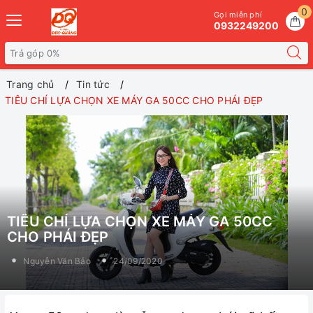
0
Gọi miễn phí
0932249200
Trang chủ
Tin tức
TIÊU CHÍ LỰA CHỌN XE MÁY GA 50CC CHO PHÁI ĐẸP
TIÊU CHÍ LỰA CHỌN XE MÁY GA 50CC
CHO PHÁI ĐẸP
Nguyễn Văn Bảo
24/09/2020