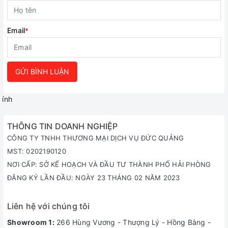
Email
*
GỬI BÌNH LUẬN
ính
THÔNG TIN DOANH NGHIỆP
CÔNG TY TNHH THƯƠNG MẠI DỊCH VỤ ĐỨC QUẢNG
MST: 0202190120
NƠI CẤP: SỞ KẾ HOẠCH VÀ ĐẦU TƯ THÀNH PHỐ HẢI PHÒNG
ĐĂNG KÝ LẦN ĐẦU: NGÀY 23 THÁNG 02 NĂM 2023
Liên hệ với chúng tôi
Showroom 1:
266 Hùng Vương - Thượng Lý - Hồng Bàng -