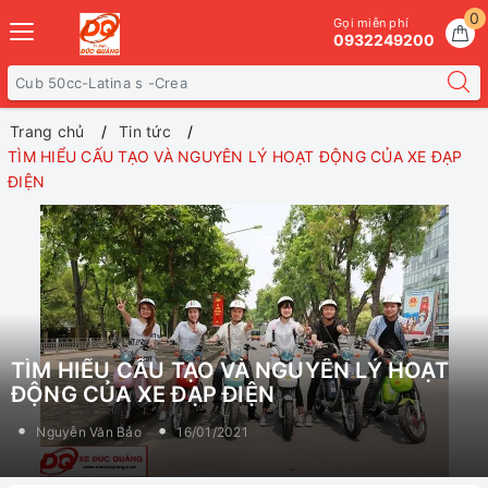
0
Gọi miễn phí
0932249200
Trang chủ
Tin tức
TÌM HIỂU CẤU TẠO VÀ NGUYÊN LÝ HOẠT ĐỘNG CỦA XE ĐẠP
ĐIỆN
TÌM HIỂU CẤU TẠO VÀ NGUYÊN LÝ HOẠT
ĐỘNG CỦA XE ĐẠP ĐIỆN
Nguyễn Văn Bảo
16/01/2021