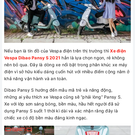
Nếu bạn là tín đồ của Vespa điện trên thị trường thì
Xe điện
Vespa Dibao Pansy S 2021
hẳn là lựa chọn ngon, rẻ không
nên bỏ qua. Đây là dòng xe nổi bật trong phân khúc xe máy
điện vì sở hữu kiểu dáng cuốn hút với nhiều điểm cộng nằm ở
khả năng vận hành và an toàn.
Dibao Pansy S hướng đến mẫu mã trẻ và năng động,
những ai yêu thích xe Vespa cũng sẽ “phải lòng” Pansy S.
Xe với lớp sơn sáng bóng, bền màu, hầu hết người đã sử
dụng Pansy S suốt 1 thời kì dài và xác nhận rằng đây là
chiếc xe có độ bền màu đáng kinh ngạc.