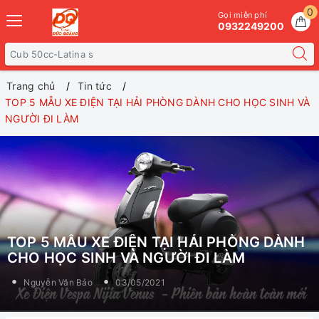
0
Gọi miễn phí
0932249200
Trang chủ
Tin tức
TOP 5 MẪU XE ĐIỆN TẠI HẢI PHÒNG DÀNH CHO HỌC SINH VÀ
NGƯỜI ĐI LÀM
TOP 5 MẪU XE ĐIỆN TẠI HẢI PHÒNG DÀNH
CHO HỌC SINH VÀ NGƯỜI ĐI LÀM
Nguyễn Văn Bảo
03/05/2021