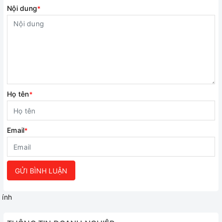
Nội dung
*
Họ tên
*
Email
*
GỬI BÌNH LUẬN
ính