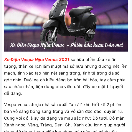
Xe Điện Vespa Nijia Venus 2021
sở hữu phần đầu xe ấn
tượng, thân xe lịch lãm mượt mà sở hữu những đường nét liền
mạch, tinh xảo tạo nên nét sang trọng, tinh tế trong đa số
góc nhìn. Đuôi xe có kiểu dáng bo tròn hài hòa, tay cầm phía
sau chắc chắn, tiện dụng cho việc dắt, đẩy xe một bí quyết
dễ dàng.
Vespa venus được nhà sản xuất “ưu ái” khi thiết kế 2 phiên
bản vỏ sáng bóng sang trọng và vỏ sần độc đáo, quyến rũ.
Cùng với đó là sự đa dạng về màu sắc như: Đỏ tươi, Đỏ mận,
Xanh ngọc, Vàng, Trắng, Đen, Ghi, Xanh cửu long giúp người
dùng dễ dàng trong việc lựa chọn màu sắc mà mình yêu