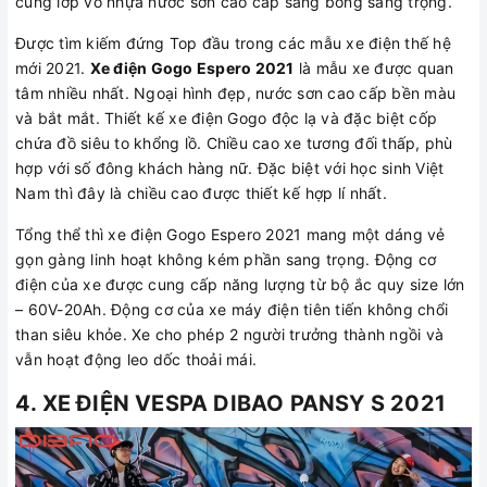
cùng lớp vỏ nhựa nước sơn cao cấp sáng bóng sang trọng.
Được tìm kiếm đứng Top đầu trong các mẫu xe điện thế hệ
mới 2021.
Xe điện Gogo Espero 2021
là mẫu xe được quan
tâm nhiều nhất. Ngoại hình đẹp, nước sơn cao cấp bền màu
và bắt mắt. Thiết kế xe điện Gogo độc lạ và đặc biệt cốp
chứa đồ siêu to khổng lồ. Chiều cao xe tương đối thấp, phù
hợp với số đông khách hàng nữ. Đặc biệt với học sinh Việt
Nam thì đây là chiều cao được thiết kế hợp lí nhất.
Tổng thể thì xe điện Gogo Espero 2021 mang một dáng vẻ
gọn gàng linh hoạt không kém phần sang trọng. Động cơ
điện của xe được cung cấp năng lượng từ bộ ắc quy size lớn
– 60V-20Ah. Động cơ của xe máy điện tiên tiến không chổi
than siêu khỏe. Xe cho phép 2 người trưởng thành ngồi và
vẫn hoạt động leo dốc thoải mái.
4. XE ĐIỆN VESPA DIBAO PANSY S 2021