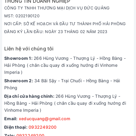
THÔNG TIN DOANH NGHIỆP
CÔNG TY TNHH THƯƠNG MẠI DỊCH VỤ ĐỨC QUẢNG
MST: 0202190120
NƠI CẤP: SỞ KẾ HOẠCH VÀ ĐẦU TƯ THÀNH PHỐ HẢI PHÒNG
ĐĂNG KÝ LẦN ĐẦU: NGÀY 23 THÁNG 02 NĂM 2023
Liên hệ với chúng tôi
Showroom 1:
266 Hùng Vương - Thượng Lý - Hồng Bàng -
Hải Phòng ( chân cầu quay đi xuống hướng đi Vinhome
Imperia )
Showroom 2:
34 Bãi Sậy - Trại Chuối - Hồng Bàng - Hải
Phòng
Địa chỉ cửa hàng chính:
266 Hùng Vương - Thượng Lý -
Hồng Bàng - Hải Phòng ( chân cầu quay đi xuống hướng đi
Vinhome Imperia )
Email:
xeducquang@gmail.com
Điện thoại:
0932249200
Zalo:
0932249200