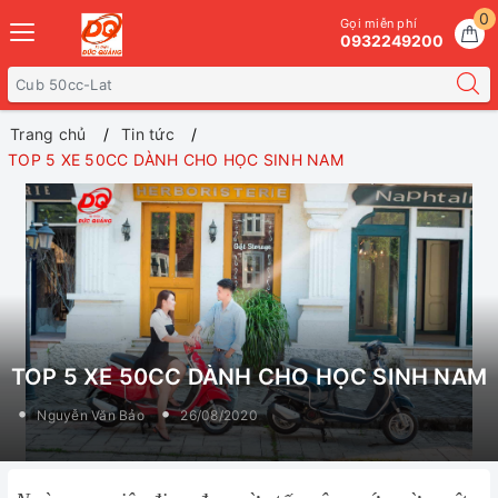
0
Gọi miễn phí
0932249200
Trang chủ
Tin tức
TOP 5 XE 50CC DÀNH CHO HỌC SINH NAM
TOP 5 XE 50CC DÀNH CHO HỌC SINH NAM
Nguyễn Văn Bảo
26/08/2020