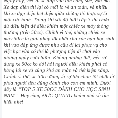
Ngày nay, việc đi xe đạp vừa tốn công sức, vừa mệt.
Xe đạp điện thì lại có mối lo về an toàn, và nhiều
khi xe đạp điện hết điện giữa chừng thì thực sự là
một cực hình. Trong khi với độ tuổi cấp 3 thì chưa
đủ điều kiện để điều khiển một chiếc xe máy thông
thường (trên 50cc). Chính vì thế, những chiếc xe
máy 50cc là giải pháp tốt nhất cho các bạn học sinh
khi vừa đáp ứng được nhu cầu đi lại phục vụ cho
việc học vừa có thể là phượng tiện đi chơi vào
những ngày cuối tuần. Không những thế, việc sử
dụng xe 50cc ko đòi hỏi người điều khiển phải có
bằng lái xe và cũng khá an toàn và tiết kiệm xăng.
Chính vì thế, xe 50cc đang là sự lựa chon tốt nhất từ
phía người tiêu dùng dành cho con em mình. Dưới
đây là “TOP 5 XE 50CC DÀNH CHO HỌC SINH
NAM”. Hãy cùng ĐỨC QUẢNG khám phá và tìm
hiểu nhé!