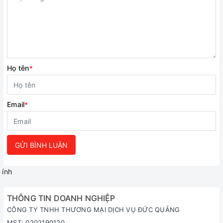
Họ tên
*
Email
*
GỬI BÌNH LUẬN
ính
THÔNG TIN DOANH NGHIỆP
CÔNG TY TNHH THƯƠNG MẠI DỊCH VỤ ĐỨC QUẢNG
MST: 0202190120