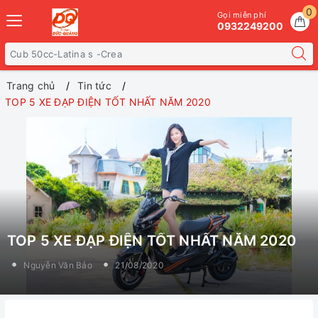
0
Gọi miễn phí
0932249200
Trang chủ
Tin tức
TOP 5 XE ĐẠP ĐIỆN TỐT NHẤT NĂM 2020
TOP 5 XE ĐẠP ĐIỆN TỐT NHẤT NĂM 2020
Nguyễn Văn Bảo
21/08/2020