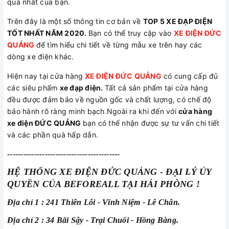
quả nhất của bạn.
Trên đây là một số thông tin cơ bản về
TOP 5 XE ĐẠP ĐIỆN
TỐT NHẤT NĂM 2020.
Bạn có thể truy cập vào
XE ĐIỆN ĐỨC
QUẢNG
để tìm hiểu chi tiết về từng mẫu xe trên hay các
dòng xe điện khác.
Hiện nay tại cửa hàng
XE ĐIỆN ĐỨC QUẢNG
có cung cấp đủ
các siêu phẩm
xe đạp điện.
Tất cả sản phẩm tại cửa hàng
đều được đảm bảo về nguồn gốc và chất lượng, có chế độ
bảo hành rõ ràng minh bạch.Ngoài ra khi đến với
cửa hàng
xe điện ĐỨC QUẢNG
bạn có thể nhận được sự tư vấn chi tiết
và các phần quà hấp dẫn.
------------------------------------------
HỆ THỐNG XE ĐIỆN ĐỨC QUẢNG - ĐẠI LÝ ỦY
QUYỀN CỦA BEFOREALL TẠI HẢI PHÒNG !
Địa chỉ 1 : 241 Thiên Lôi - Vĩnh Niệm - Lê Chân.
Địa chỉ 2 : 34 Bãi Sậy - Trại Chuối - Hồng Bàng.