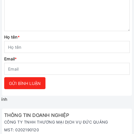
Họ tên
*
Email
*
GỬI BÌNH LUẬN
ính
THÔNG TIN DOANH NGHIỆP
CÔNG TY TNHH THƯƠNG MẠI DỊCH VỤ ĐỨC QUẢNG
MST: 0202190120