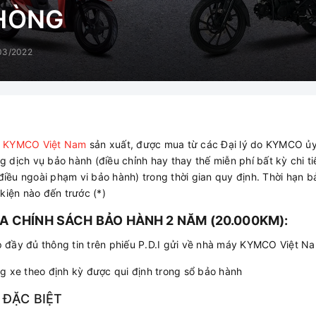
PHÒNG
03/2022
o
KYMCO Việt Nam
sản xuất, được mua từ các Đại lý do KYMCO ủ
dịch vụ bảo hành (điều chỉnh hay thay thế miễn phí bất kỳ chi tiế
ều ngoài phạm vi bảo hành) trong thời gian quy định. Thời hạn bả
kiện nào đến trước (*)
CỦA CHÍNH SÁCH BẢO HÀNH 2 NĂM (20.000KM):
 đầy đủ thông tin trên phiếu P.D.I gửi về nhà máy KYMCO Việt N
g xe theo định kỳ được qui định trong sổ bảo hành
 ĐẶC BIỆT