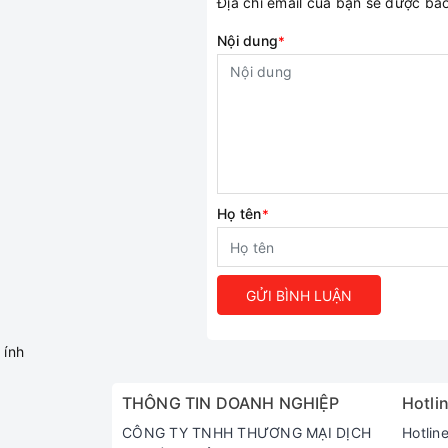
Địa chỉ email của bạn sẽ được b
Nội dung
*
Họ tên
*
GỬI BÌNH LUẬN
ính
THÔNG TIN DOANH NGHIỆP
Hotlin
CÔNG TY TNHH THƯƠNG MẠI DỊCH
Hotlin