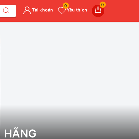
0
0
Tài khoản
Yêu thích
H HÃNG