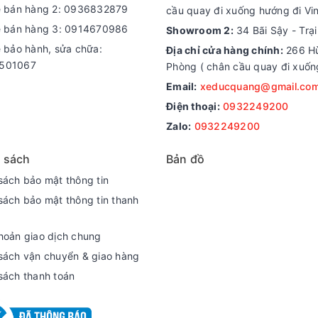
e bán hàng 2: 0936832879
cầu quay đi xuống hướng đi Vi
e bán hàng 3: 0914670986
Showroom 2:
34 Bãi Sậy - Trạ
e bảo hành, sửa chữa:
Địa chỉ cửa hàng chính:
266 Hù
501067
Phòng ( chân cầu quay đi xuốn
Email:
xeducquang@gmail.co
Điện thoại:
0932249200
Zalo:
0932249200
 sách
Bản đồ
sách bảo mật thông tin
sách bảo mật thông tin thanh
hoản giao dịch chung
sách vận chuyển & giao hàng
sách thanh toán