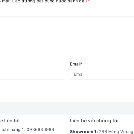
ảo mật. Các trường bắt buộc được đánh dấu
*
Email
*
e liên hệ
Liên hệ với chúng tôi
e bán hàng 1: 0936930986
Showroom 1:
266 Hùng Vương -