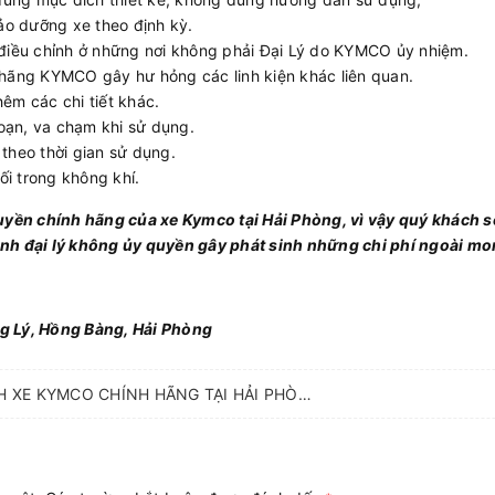
ảo dưỡng xe theo định kỳ.
iều chỉnh ở những nơi không phải Đại Lý do KYMCO ủy nhiệm.
ãng KYMCO gây hư hỏng các linh kiện khác liên quan.
hêm các chi tiết khác.
oạn, va chạm khi sử dụng.
 theo thời gian sử dụng.
ối trong không khí.
quyền chính hãng của xe Kymco tại Hải Phòng, vì vậy quý khách 
nh đại lý không ủy quyền gây phát sinh những chi phí ngoài m
g Lý, Hồng Bàng, Hải Phòng
TRẠM BẢO HÀNH XE KYMCO CHÍNH HÃNG TẠI HẢI PHÒNG