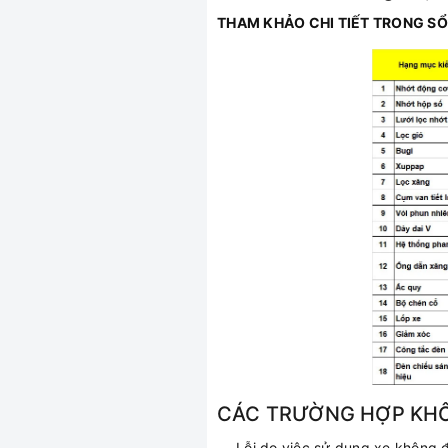
THAM KHẢO CHI TIẾT TRONG S
CÁC TRƯỜNG HỢP KH
- Lỗi do việc sử dụng xe không 