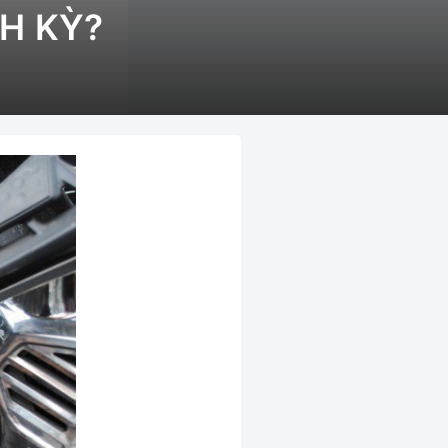
NH KỲ?