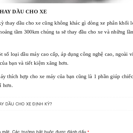
THAY DẦU CHO XE
kỳ thay dầu cho xe cũng không khác gì dòng xe phân khối l
hoảng tầm 300km chúng ta sẽ thay đầu cho xe và những lần 
ột số loại dầu máy cao cấp, áp dụng công nghệ cao, ngoài v
của bạn và tiết kiệm xăng hơn.
máy thích hợp cho xe máy của bạn cũng là 1 phần giúp chiếc 
ỉ hơn.
AY DẦU CHO XE ĐỊNH KỲ?
ảo mật. Các trường bắt buộc được đánh dấu
*