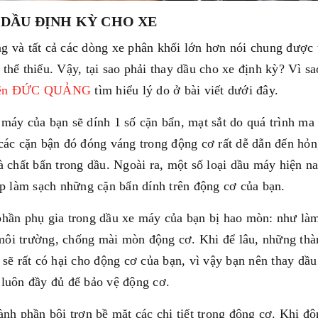
 DẦU ĐỊNH KỲ CHO XE
ng và tất cả các dòng xe phân khối lớn hơn nói chung được t
thể thiếu. Vậy, tại sao phải thay dầu cho xe định kỳ? Vì s
iện ĐỨC QUẢNG
tìm hiểu lý do ở bài viết dưới đây.
 máy của bạn sẽ dính 1 số cặn bẩn, mạt sắt do quá trình ma
 các cặn bận đó đóng váng trong động cơ rất dễ dẫn đến hỏn
à chất bẩn trong dầu. Ngoài ra, một số loại dầu máy hiện n
iúp làm sạch những cặn bẩn dính trên động cơ của bạn.
phần phụ gia trong dầu xe máy của bạn bị hao mòn: như là
môi trường, chống mài mòn động cơ. Khi để lâu, những thà
t sẽ rất có hại cho động cơ của bạn, vì vậy bạn nên thay d
 luôn đầy đủ để bảo vệ động cơ.
hành phần bôi trơn bề mặt các chi tiết trong động cơ. Khi 