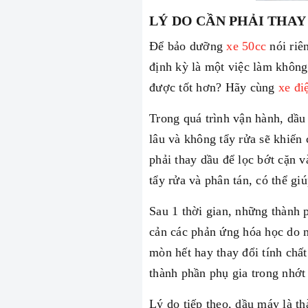
LÝ DO CẦN PHẢI THAY
Để bảo dưỡng
xe 50cc
nói riê
định kỳ là một việc làm không 
được tốt hơn? Hãy cùng
xe đ
Trong quá trình vận hành, dầu
lâu và không tẩy rửa sẽ khiến
phải thay dầu để lọc bớt cặn v
tẩy rửa và phân tán, có thể g
Sau 1 thời gian, những thành 
cản các phản ứng hóa học do 
mòn hết hay thay đổi tính chấ
thành phần phụ gia trong nhớt
Lý do tiếp theo, dầu máy là t