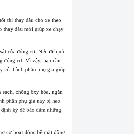
ốt thì thay dầu cho xe theo
ao thay dầu mới giúp xe chạy
 sát của động cơ. Nếu để quả
g động cơ. Vì vậy, bạn cần
ay có thành phần phụ gia giúp
m sạch, chống ôxy hóa, ngăn
nh phần phụ gia này bị hao
ầu định kỳ để bảo đảm những
động cơ hoạt động bề mặt động