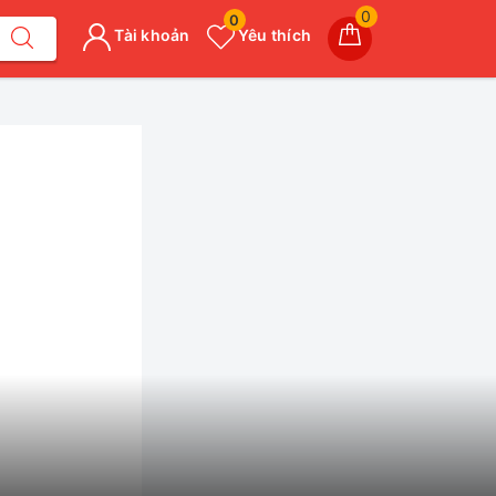
0
0
Tài khoản
Yêu thích