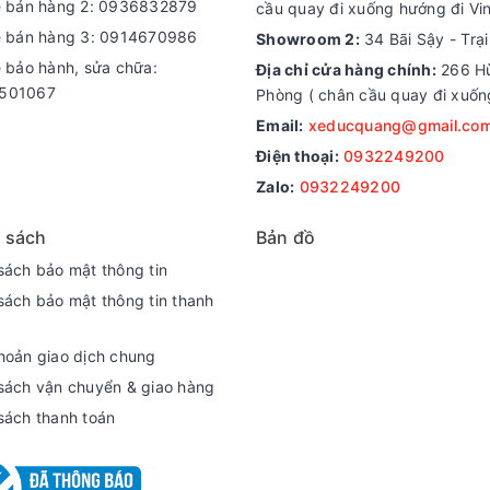
e bán hàng 2: 0936832879
cầu quay đi xuống hướng đi Vi
e bán hàng 3: 0914670986
Showroom 2:
34 Bãi Sậy - Trạ
e bảo hành, sửa chữa:
Địa chỉ cửa hàng chính:
266 Hù
501067
Phòng ( chân cầu quay đi xuốn
Email:
xeducquang@gmail.co
Điện thoại:
0932249200
Zalo:
0932249200
 sách
Bản đồ
sách bảo mật thông tin
sách bảo mật thông tin thanh
hoản giao dịch chung
sách vận chuyển & giao hàng
sách thanh toán