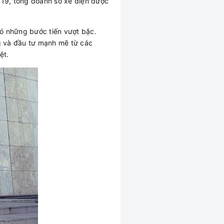
019, tổng doanh số xe điện được
 những bước tiến vượt bậc.
g và đầu tư mạnh mẽ từ các
ệt.