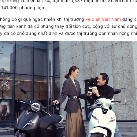
ị trường xe điện là 12%, đạt mức 1,337 triệu chiếc. So với năm 2
m 141.000 phương tiện
hông có gì quá ngạc nhiên khi thị trường
xe điện Việt Nam
đang có
g tiện xanh đã có những thay đổi tích cực, cộng với sự chủ độn
y đã có chỗ đứng nhất định và được thị trường đón nhận nồng nhi