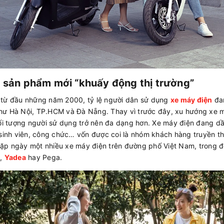
t sản phẩm mới “khuấy động thị trường”
ng từ đầu những năm 2000, tỷ lệ người dân sử dụng
xe máy điện
đan
n như Hà Nội, TP.HCM và Đà Nẵng. Thay vì trước đây, xu hướng xe 
đối tượng người sử dụng trở nên đa dạng hơn. Xe máy điện đang d
 sinh viên, công chức… vốn được coi là nhóm khách hàng truyền t
ặp ngày một nhiều xe máy điện trên đường phố Việt Nam, trong đ
,
Yadea
hay Pega.