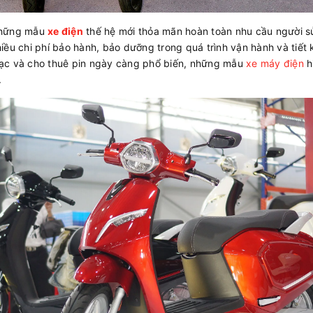
những mẫu
xe điện
thế hệ mới thỏa mãn hoàn toàn nhu cầu người s
iều chi phí bảo hành, bảo dưỡng trong quá trình vận hành và tiết
m sạc và cho thuê pin ngày càng phổ biến, những mẫu
xe máy điện
h
.