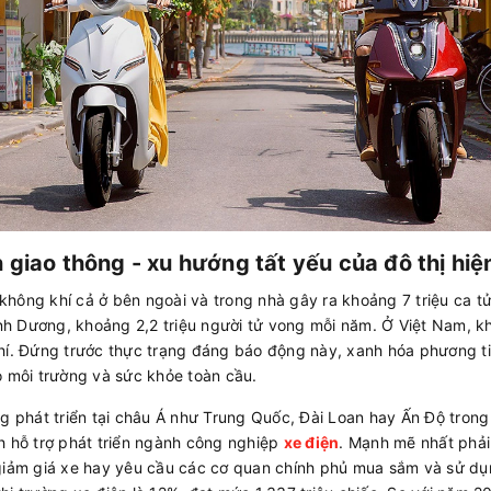
giao thông - xu hướng tất yếu của đô thị hiệ
hông khí cả ở bên ngoài và trong nhà gây ra khoảng 7 triệu ca t
Bình Dương, khoảng 2,2 triệu người tử vong mỗi năm. Ở Việt Nam,
hí. Đứng trước thực trạng đáng báo động này, xanh hóa phương ti
o môi trường và sức khỏe toàn cầu.
ng phát triển tại châu Á như Trung Quốc, Đài Loan hay Ấn Độ tro
h hỗ trợ phát triển ngành công nghiệp
xe điện
. Mạnh mẽ nhất phải
giảm giá xe hay yêu cầu các cơ quan chính phủ mua sắm và sử dụ