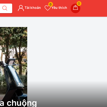
0
0
Tài khoản
Yêu thích
ưa chuộng