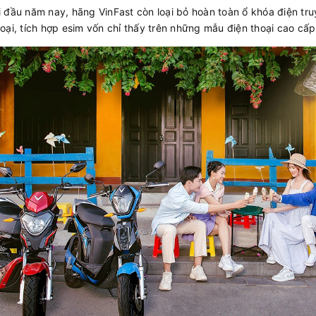
 đầu năm nay, hãng VinFast còn loại bỏ hoàn toàn ổ khóa điện tru
oại, tích hợp esim vốn chỉ thấy trên những mẫu điện thoại cao c