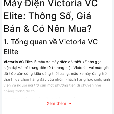
Máy Điện Victoria VC
Elite: Thông Số, Giá
Bán & Có Nên Mua?
1. Tổng quan về Victoria VC
Elite
Victoria VC Elite
là mẫu xe máy điện có thiết kế nhỏ gọn,
hiện đại và trẻ trung đến từ thương hiệu Victoria. Với mức giá
dễ tiếp cận cùng kiểu dáng thời trang, mẫu xe này đang trở
thành lựa chọn hàng đầu của nhóm khách hàng học sinh, sinh
viên và người nội trợ cần một phương tiện di chuyển nhẹ
nhàng trong đô thị.
2. Thiết kế và Màu sắc
Xem thêm
Sở hữu ngôn ngữ thiết kế tối giản nhưng không kém phần cá