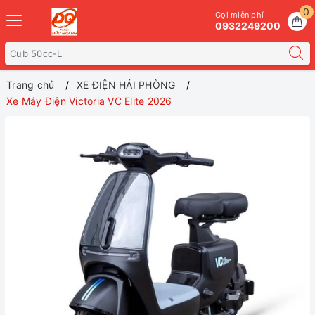
0
Gọi miễn phí
0932249200
Trang chủ
XE ĐIỆN HẢI PHÒNG
Xe Máy Điện Victoria VC Elite 2026