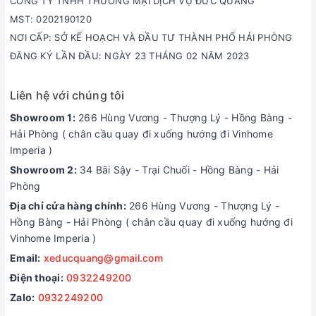
CÔNG TY TNHH THƯƠNG MẠI DỊCH VỤ ĐỨC QUẢNG
4. Giá bán Victoria VC Elite
MST: 0202190120
NƠI CẤP: SỞ KẾ HOẠCH VÀ ĐẦU TƯ THÀNH PHỐ HẢI PHÒNG
mới nhất
ĐĂNG KÝ LẦN ĐẦU: NGÀY 23 THÁNG 02 NĂM 2023
Hiện tại, xe máy điện
Victoria VC Elite
đang được phân phối
chính hãng tại các đại lý lớn (như Xe điện Nam Tiến, Victoria
Liên hệ với chúng tôi
Motor...) với mức giá vô cùng cạnh tranh:
Showroom 1:
266 Hùng Vương - Thượng Lý - Hồng Bàng -
Giá bán tham khảo:
Dao động ở mức
11.500.000 VNĐ
Hải Phòng ( chân cầu quay đi xuống hướng đi Vinhome
(chưa bao gồm phí lăn bánh và các chương trình khuyến
Imperia )
mãi hiện hành).
Showroom 2:
34 Bãi Sậy - Trại Chuối - Hồng Bàng - Hải
Hỗ trợ:
Hầu hết các đại lý đều có chính sách hỗ trợ
mua trả
Phòng
góp
với thủ tục đơn giản, linh hoạt theo tháng.
Địa chỉ cửa hàng chính:
266 Hùng Vương - Thượng Lý -
5. Đánh giá Ưu và Nhược điểm
Hồng Bàng - Hải Phòng ( chân cầu quay đi xuống hướng đi
Vinhome Imperia )
Ưu điểm:
Email:
xeducquang@gmail.com
Giá thành cực rẻ:
Chỉ khoảng hơn 11 triệu đồng, rất phù
Điện thoại:
0932249200
hợp với ngân sách của đại đa số gia đình.
Zalo:
0932249200
Thiết kế bắt mắt:
Kiểu dáng thời trang, bộ màu