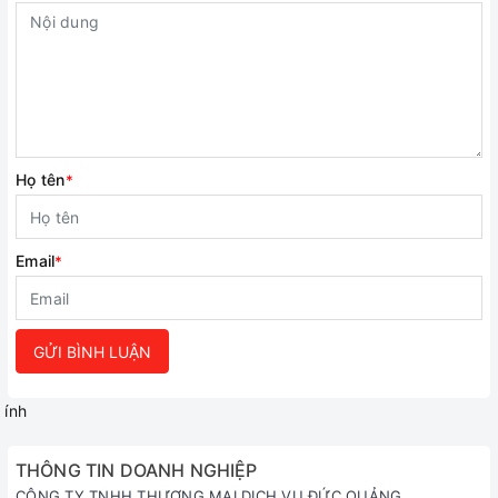
Họ tên
*
Email
*
GỬI BÌNH LUẬN
ính
THÔNG TIN DOANH NGHIỆP
CÔNG TY TNHH THƯƠNG MẠI DỊCH VỤ ĐỨC QUẢNG