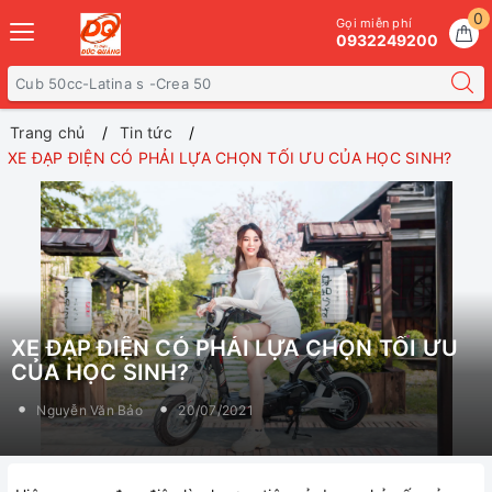
0
Gọi miễn phí
0932249200
Trang chủ
Tin tức
XE ĐẠP ĐIỆN CÓ PHẢI LỰA CHỌN TỐI ƯU CỦA HỌC SINH?
XE ĐẠP ĐIỆN CÓ PHẢI LỰA CHỌN TỐI ƯU
CỦA HỌC SINH?
Nguyễn Văn Bảo
20/07/2021