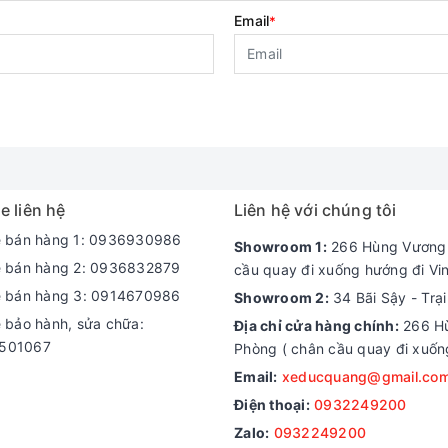
Email
*
e liên hệ
Liên hệ với chúng tôi
e bán hàng 1: 0936930986
Showroom 1:
266 Hùng Vương -
e bán hàng 2: 0936832879
cầu quay đi xuống hướng đi Vi
e bán hàng 3: 0914670986
Showroom 2:
34 Bãi Sậy - Trạ
e bảo hành, sửa chữa:
Địa chỉ cửa hàng chính:
266 Hù
501067
Phòng ( chân cầu quay đi xuốn
Email:
xeducquang@gmail.co
Điện thoại:
0932249200
Zalo:
0932249200