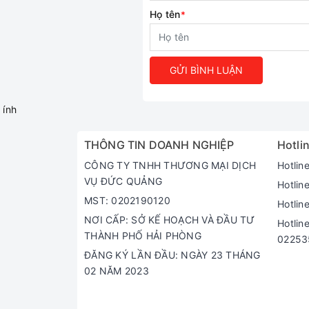
Họ tên
*
GỬI BÌNH LUẬN
ính
THÔNG TIN DOANH NGHIỆP
Hotlin
CÔNG TY TNHH THƯƠNG MẠI DỊCH
Hotlin
VỤ ĐỨC QUẢNG
Hotlin
MST: 0202190120
Hotlin
NƠI CẤP: SỞ KẾ HOẠCH VÀ ĐẦU TƯ
Hotlin
THÀNH PHỐ HẢI PHÒNG
02253
ĐĂNG KÝ LẦN ĐẦU: NGÀY 23 THÁNG
02 NĂM 2023