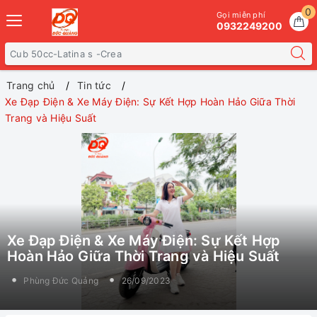
0
Gọi miễn phí
0932249200
Trang chủ
Tin tức
Xe Đạp Điện & Xe Máy Điện: Sự Kết Hợp Hoàn Hảo Giữa Thời
Trang và Hiệu Suất
Xe Đạp Điện & Xe Máy Điện: Sự Kết Hợp
Hoàn Hảo Giữa Thời Trang và Hiệu Suất
Phùng Đức Quảng
26/09/2023