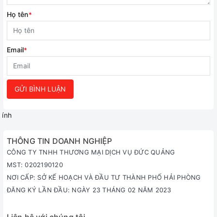
Họ tên
*
Email
*
GỬI BÌNH LUẬN
ính
THÔNG TIN DOANH NGHIỆP
CÔNG TY TNHH THƯƠNG MẠI DỊCH VỤ ĐỨC QUẢNG
MST: 0202190120
NƠI CẤP: SỞ KẾ HOẠCH VÀ ĐẦU TƯ THÀNH PHỐ HẢI PHÒNG
ĐĂNG KÝ LẦN ĐẦU: NGÀY 23 THÁNG 02 NĂM 2023
Liên hệ với chúng tôi