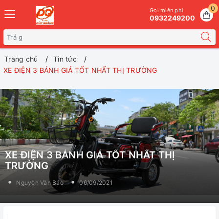
0
Gọi miễn phí
0932249200
Trang chủ
Tin tức
XE ĐIỆN 3 BÁNH GIÁ TỐT NHẤT THỊ TRƯỜNG
XE ĐIỆN 3 BÁNH GIÁ TỐT NHẤT THỊ
TRƯỜNG
Nguyễn Văn Bảo
06/09/2021