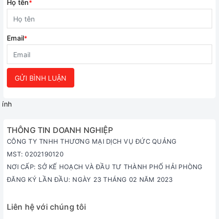
Họ tên
*
Email
*
GỬI BÌNH LUẬN
ính
THÔNG TIN DOANH NGHIỆP
CÔNG TY TNHH THƯƠNG MẠI DỊCH VỤ ĐỨC QUẢNG
MST: 0202190120
NƠI CẤP: SỞ KẾ HOẠCH VÀ ĐẦU TƯ THÀNH PHỐ HẢI PHÒNG
ĐĂNG KÝ LẦN ĐẦU: NGÀY 23 THÁNG 02 NĂM 2023
Liên hệ với chúng tôi