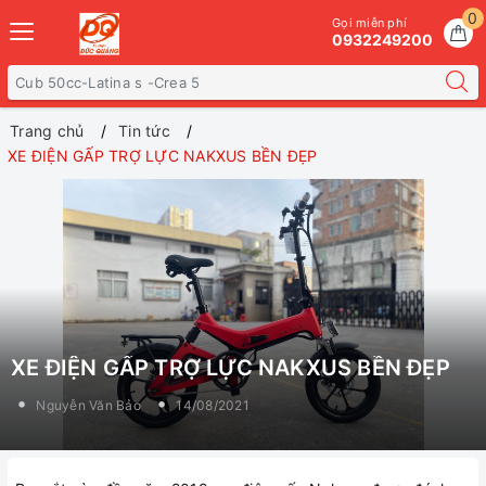
0
Gọi miễn phí
0932249200
Trang chủ
Tin tức
XE ĐIỆN GẤP TRỢ LỰC NAKXUS BỀN ĐẸP
XE ĐIỆN GẤP TRỢ LỰC NAKXUS BỀN ĐẸP
Nguyễn Văn Bảo
14/08/2021