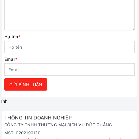
Họ tên
*
Email
*
GỬI BÌNH LUẬN
ính
THÔNG TIN DOANH NGHIỆP
CÔNG TY TNHH THƯƠNG MẠI DỊCH VỤ ĐỨC QUẢNG
MST: 0202190120