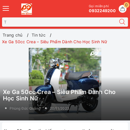
0
Gọi miễn phí
0932249200
Trang chủ
Tin tức
Xe Ga 50cc Crea – Siêu Phẩm Dành Cho Học Sinh Nữ
Xe Ga 50cc Crea – Siêu Phẩm Dành Cho
Học Sinh Nữ
Phùng Đức Quảng
20/11/2023