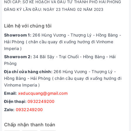
NƠI CẤP: SỞ KẾ HOẠCH VÀ ĐẦU TƯ THÀNH PHỐ HẢI PHÒNG
ĐĂNG KÝ LẦN ĐẦU: NGÀY 23 THÁNG 02 NĂM 2023
Liên hệ với chúng tôi
Showroom 1:
266 Hùng Vương - Thượng Lý - Hồng Bàng -
Hải Phòng ( chân cầu quay đi xuống hướng đi Vinhome
Imperia )
Showroom 2:
34 Bãi Sậy - Trại Chuối - Hồng Bàng - Hải
Phòng
Địa chỉ cửa hàng chính:
266 Hùng Vương - Thượng Lý -
Hồng Bàng - Hải Phòng ( chân cầu quay đi xuống hướng đi
Vinhome Imperia )
Email:
xeducquang@gmail.com
Điện thoại:
0932249200
Zalo:
0932249200
Chấp nhận thanh toán